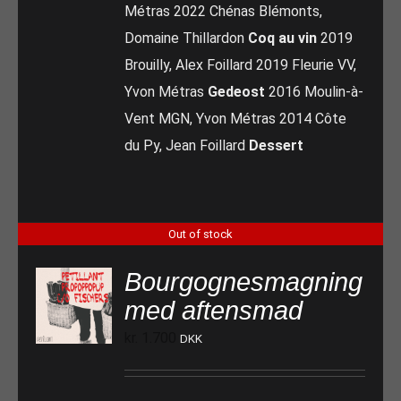
Métras 2022 Chénas Blémonts,
Domaine Thillardon
Coq au vin
2019
Brouilly, Alex Foillard 2019 Fleurie VV,
Yvon Métras
Gedeost
2016 Moulin-à-
Vent MGN, Yvon Métras 2014 Côte
du Py, Jean Foillard
Dessert
Out of stock
Bourgognesmagning
med aftensmad
kr.
1.700
DKK