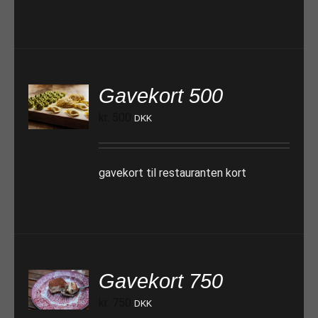
Gavekort 500
TILFØJ TIL KURV
kr.
500
DKK
gavekort til restauranten kort
Gavekort 750
TILFØJ TIL KURV
kr.
750
DKK