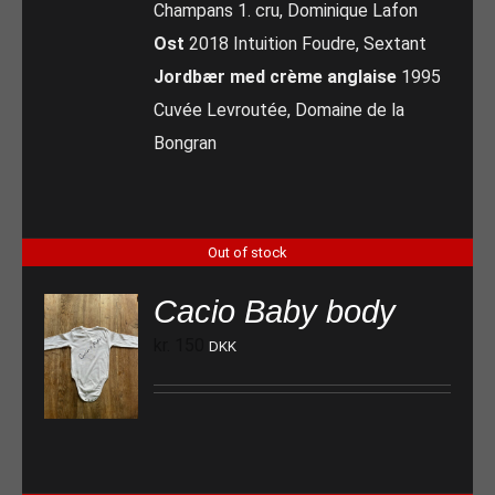
Champans 1. cru, Dominique Lafon
Ost
2018 Intuition Foudre, Sextant
Jordbær med crème anglaise
1995
Cuvée Levroutée, Domaine de la
Bongran
Out of stock
Cacio Baby body
kr.
150
DKK