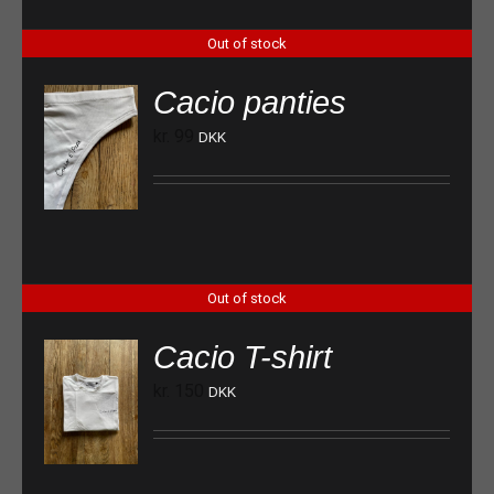
Out of stock
Cacio panties
kr.
99
DKK
Out of stock
Cacio T-shirt
kr.
150
DKK