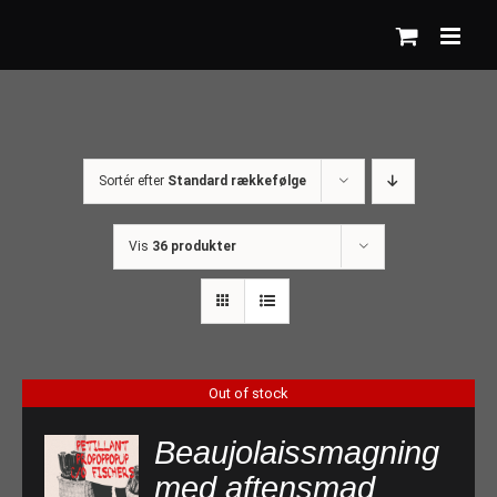
Skip
to
content
Sortér efter
Standard rækkefølge
Vis
36 produkter
Out of stock
Beaujolaissmagning
med aftensmad