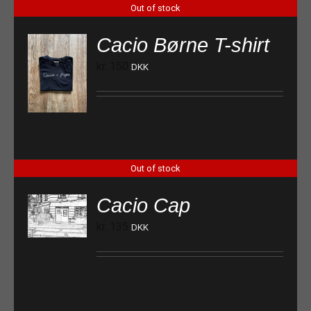
Out of stock
Cacio Børne T-shirt
kr.
150
DKK
Out of stock
Cacio Cap
kr.
135
DKK