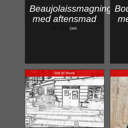
Beaujolaissmagning
Bo
med aftensmad
me
kr.
1.500
DKK
Out of stock