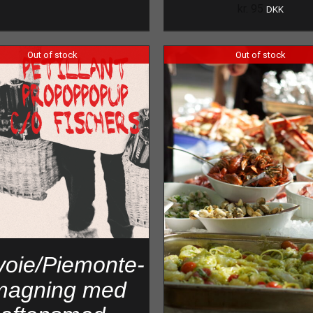
kr.
95
DKK
Out of stock
Out of stock
voie/Piemonte-
magning med