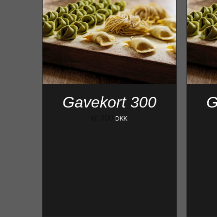
Gavekort 300
G
kr.
300
DKK