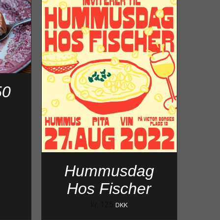
50
Hummusdag
Hos Fischer
kr.
125
DKK