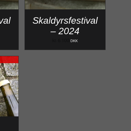
val
Skaldyrsfestival
– 2024
kr.
6.100
DKK