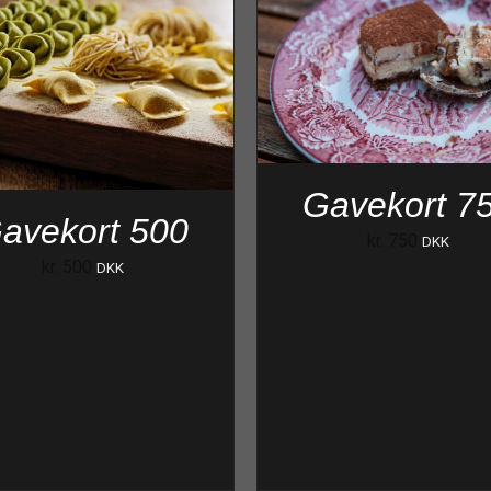
Gavekort 7
avekort 500
kr.
750
DKK
kr.
500
DKK