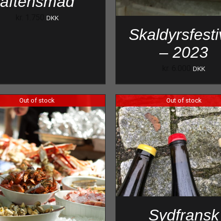
aftensmad
kr.
1.750
DKK
Skaldyrsfesti
– 2023
kr.
6.000
DKK
Out of stock
Out of stock
Sydfransk