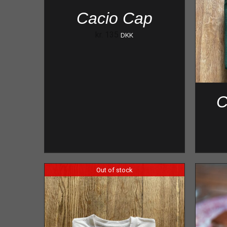
Cacio Cap
kr.
135
DKK
C
Out of stock