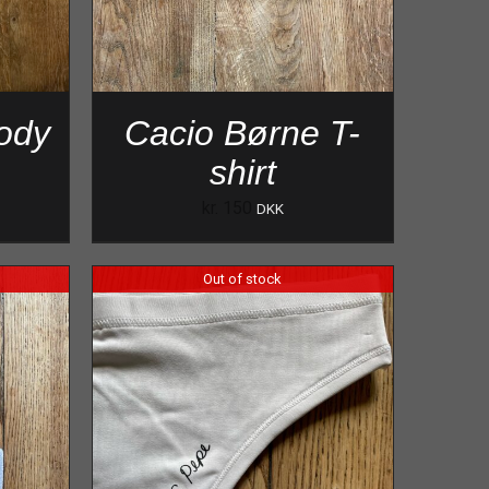
ody
Cacio Børne T-
shirt
kr.
150
DKK
Out of stock