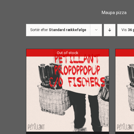
Skip
Maupa pizza
to
content
Sortér efter
Standard rækkefølge
Vis
36 
Out of stock