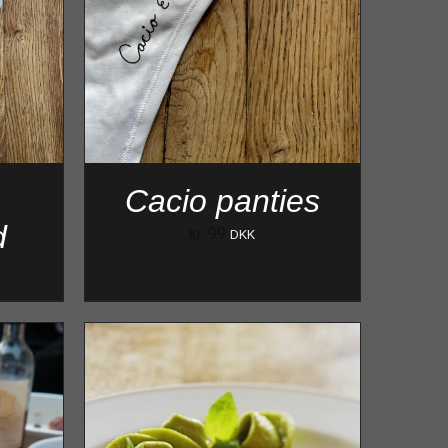
Cacio panties
d
kr.
99
DKK