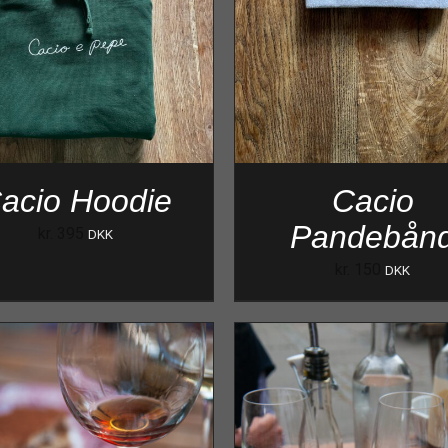
acio Hoodie
Cacio
Pandebån
kr.
395
DKK
kr.
150
DKK