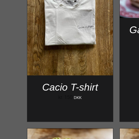
G
Cacio T-shirt
kr.
150
DKK