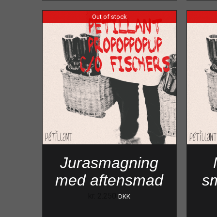
Out of stock
Jurasmagning
med aftensmad
s
kr.
2.250
DKK