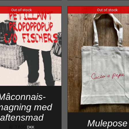
Out of stock
Out of stock
Mâconnais-
magning med
aftensmad
Mulepose
kr.
1.650
DKK