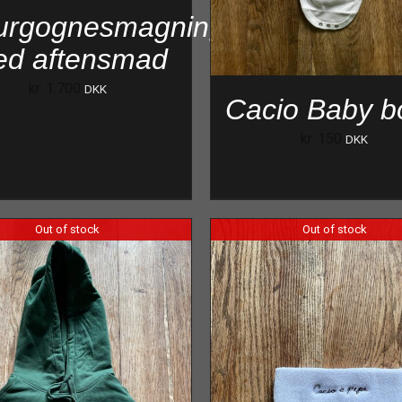
urgognesmagning
d aftensmad
kr.
1.700
DKK
Cacio Baby b
kr.
150
DKK
Out of stock
Out of stock