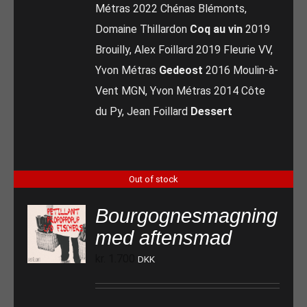
Métras 2022 Chénas Blémonts,
Domaine Thillardon
Coq au vin
2019
Brouilly, Alex Foillard 2019 Fleurie VV,
Yvon Métras
Gedeost
2016 Moulin-à-
Vent MGN, Yvon Métras 2014 Côte
du Py, Jean Foillard
Dessert
Out of stock
Bourgognesmagning
med aftensmad
kr.
1.700
DKK