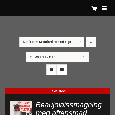
Skip
to
content
Sortér efter
Standard rækkefølge
Vis
24 produkter
Out of stock
Beaujolaissmagning
med aftensmad