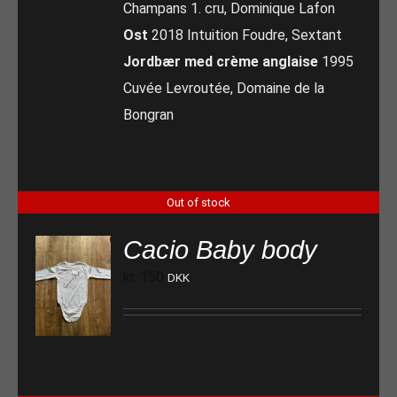
Champans 1. cru, Dominique Lafon
Ost
2018 Intuition Foudre, Sextant
Jordbær med crème anglaise
1995
Cuvée Levroutée, Domaine de la
Bongran
Out of stock
Cacio Baby body
kr.
150
DKK