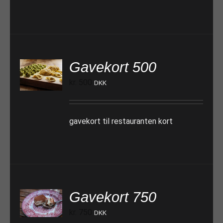
Gavekort 500
TILFØJ TIL KURV
kr.
500
DKK
gavekort til restauranten kort
Gavekort 750
TILFØJ TIL KURV
kr.
750
DKK