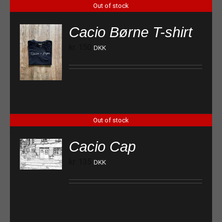
Out of stock
Cacio Børne T-shirt
kr.
150
DKK
Out of stock
Cacio Cap
kr.
135
DKK