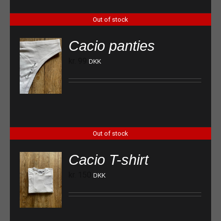
Out of stock
Cacio panties
kr.
99
DKK
Out of stock
Cacio T-shirt
kr.
150
DKK