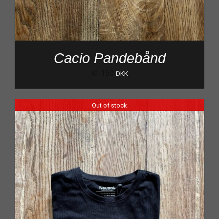
Cacio Pandebånd
kr.
150
DKK
Out of stock