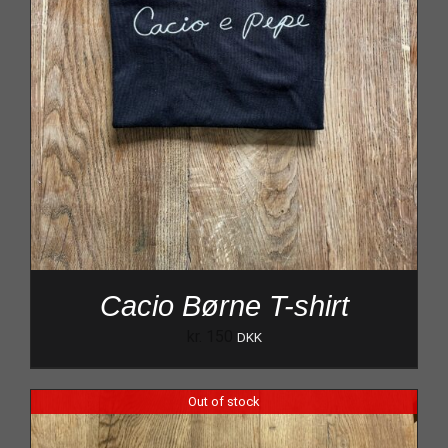
Cacio Børne T-shirt
kr.
150
DKK
Out of stock