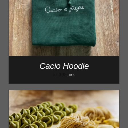
Cacio Hoodie
kr.
395
DKK