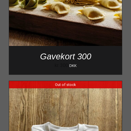
Gavekort 300
kr.
300
DKK
Out of stock