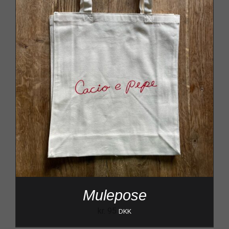
Mulepose
kr.
95
DKK