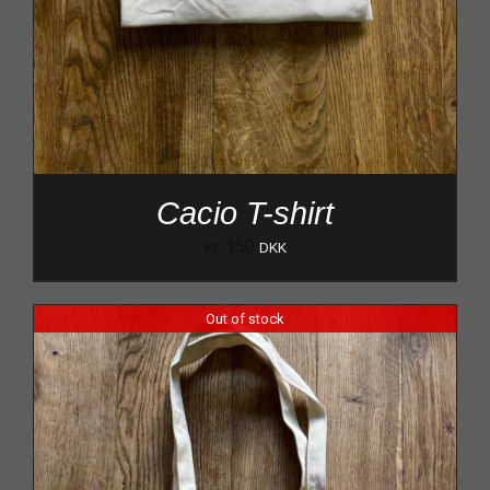
Cacio T-shirt
kr.
150
DKK
Out of stock