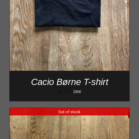
Cacio Børne T-shirt
kr.
150
DKK
Out of stock