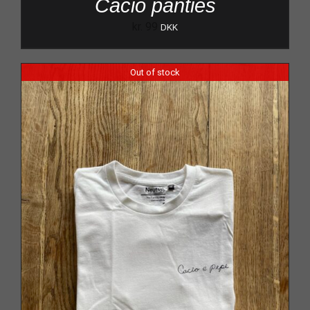
Cacio panties
kr.
99
DKK
Out of stock