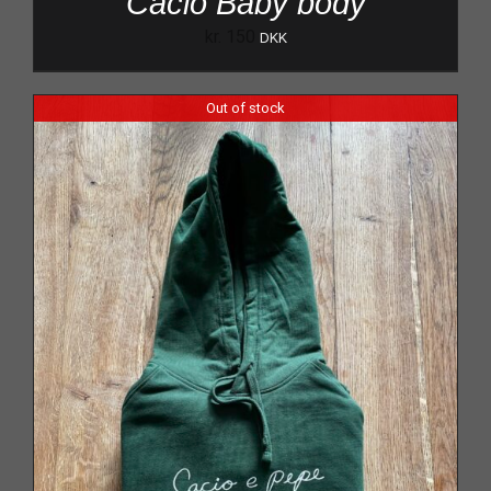
Cacio Baby body
kr.
150
DKK
Out of stock