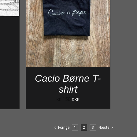
Cacio Børne T-
shirt
kr.
150
DKK
Forrige
1
2
3
Næste