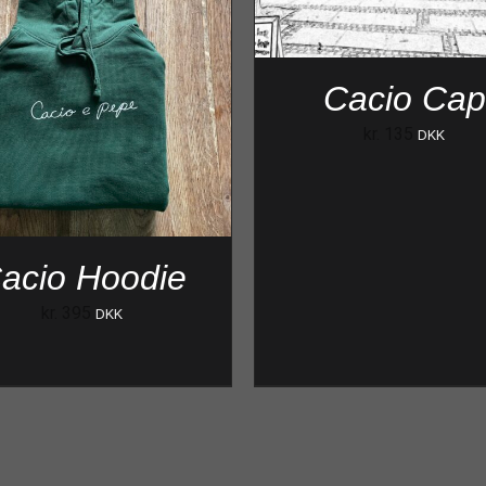
Cacio Cap
kr.
135
DKK
acio Hoodie
kr.
395
DKK