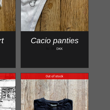
rt
Cacio panties
kr.
99
DKK
Out of stock