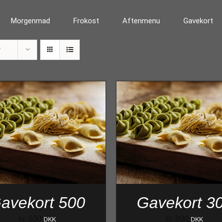
Morgenmad
Frokost
Aftenmenu
Gavekort
r
avekort 500
Gavekort 3
kr.
500
kr.
300
DKK
DKK