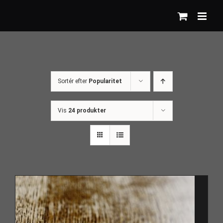
Skip
to
content
Sortér efter
Popularitet
Vis
24 produkter