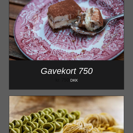
Gavekort 750
kr.
750
DKK