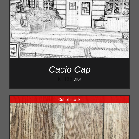
Cacio Cap
kr.
135
DKK
Out of stock