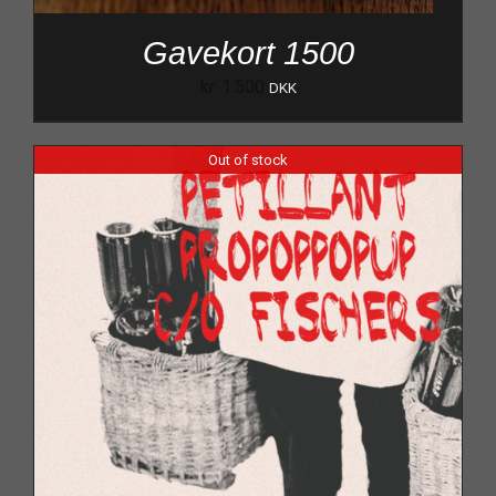
Gavekort 1500
kr.
1.500
DKK
Out of stock