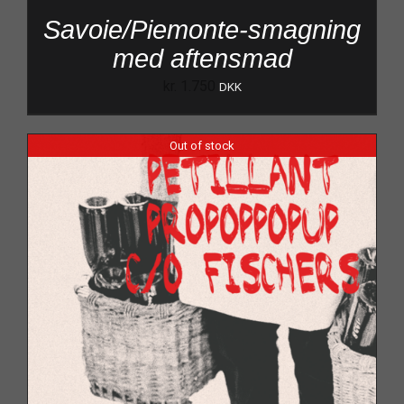
Savoie/Piemonte-smagning
med aftensmad
kr.
1.750
DKK
Out of stock