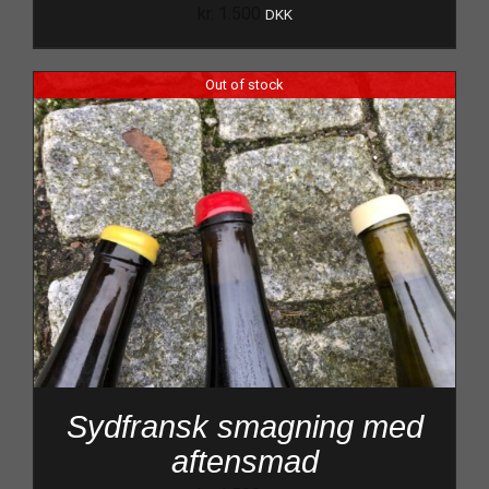
kr.
1.500
DKK
Out of stock
Sydfransk smagning med
aftensmad