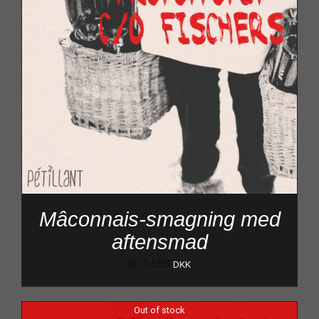
Mâconnais-smagning med
aftensmad
kr.
1.650
DKK
Out of stock