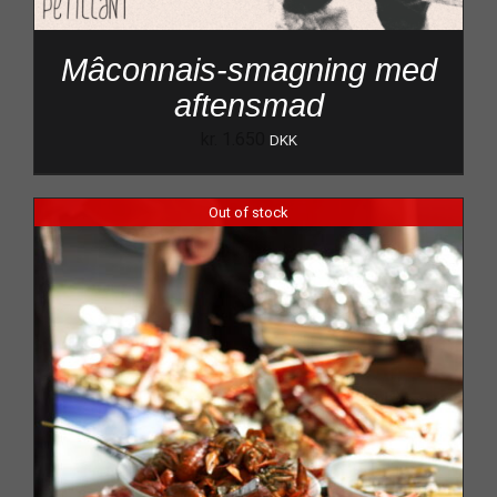
Mâconnais-smagning med
aftensmad
kr.
1.650
DKK
Out of stock