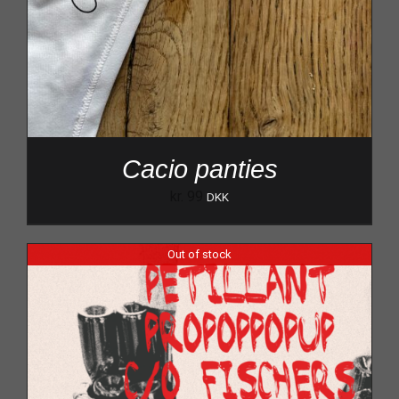
Cacio panties
kr.
99
DKK
Out of stock