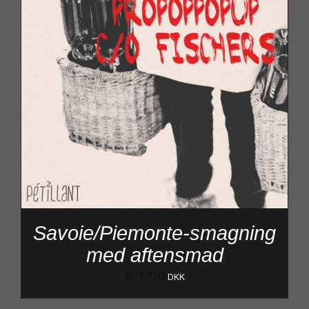
Savoie/Piemonte-smagning
med aftensmad
kr.
1.750
DKK