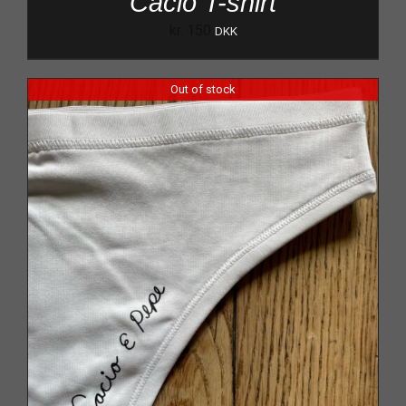
Cacio T-shirt
kr.
150
DKK
Out of stock