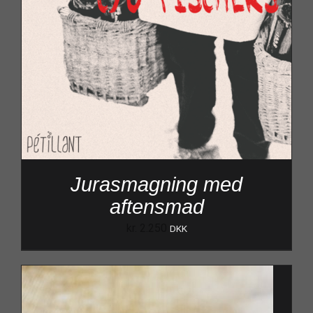
Jurasmagning med
aftensmad
kr.
2.250
DKK