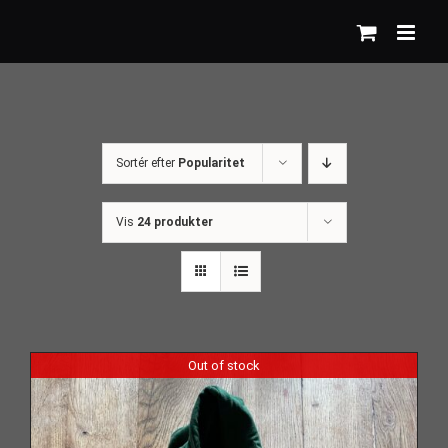
Skip
to
content
Sortér efter
Popularitet
Vis
24 produkter
Out of stock