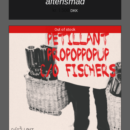
aftensmad
kr.
1.500
DKK
Out of stock