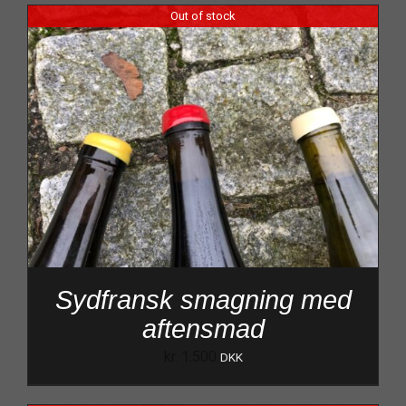
Out of stock
Sydfransk smagning med
aftensmad
kr.
1.500
DKK