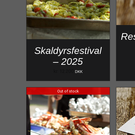
Res
Skaldyrsfestival
– 2025
kr.
12.200
DKK
Out of stock