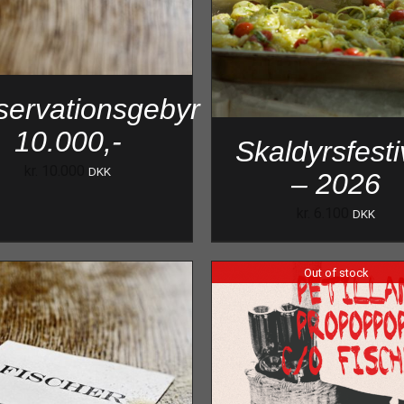
ervationsgebyr
10.000,-
Skaldyrsfesti
kr.
10.000
DKK
– 2026
kr.
6.100
DKK
Out of stock