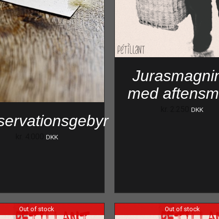
Jurasmagni
med aftens
kr.
2.250
DKK
ervationsgebyr
kr.
4.000
DKK
Out of stock
Out of stock