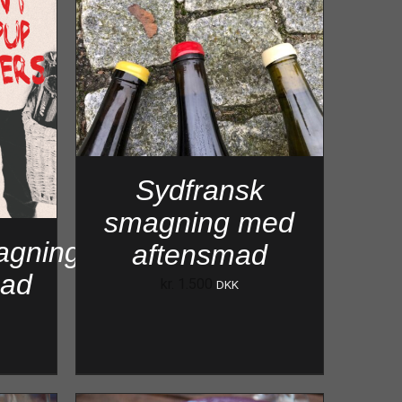
Sydfransk
smagning med
agning
aftensmad
mad
kr.
1.500
DKK