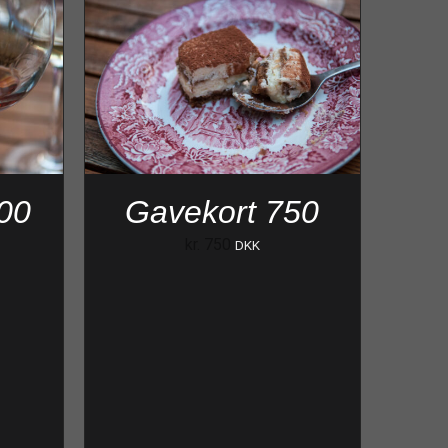
00
Gavekort 750
kr.
750
DKK