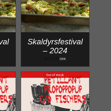
val
Skaldyrsfestival
– 2024
kr.
6.100
DKK
Out of stock