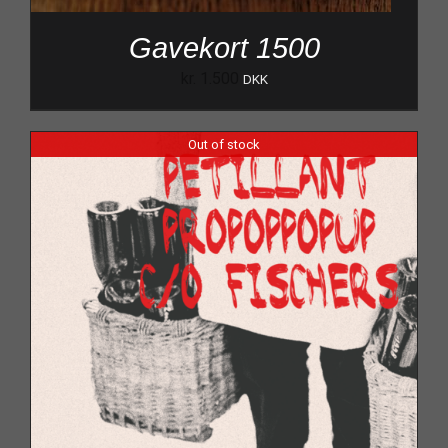
Gavekort 1500
kr.
1.500
DKK
Out of stock