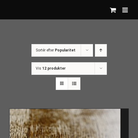
Skip
to
content
Sortér efter
Popularitet
Vis
12 produkter