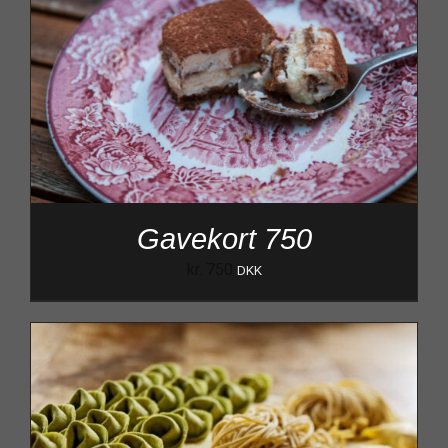
Gavekort 750
kr.
750
DKK