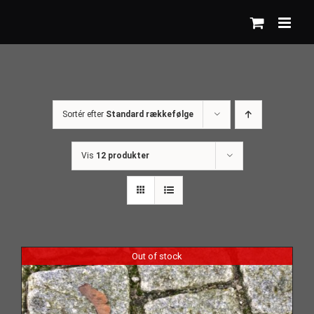
Skip
to
content
Sortér efter
Standard rækkefølge
Vis
12 produkter
Out of stock