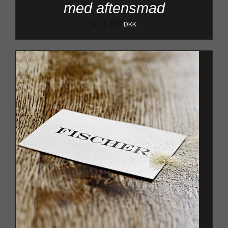
med aftensmad
kr.
1.750
DKK