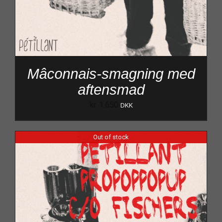
Mâconnais-smagning med
aftensmad
kr.
1.650
DKK
Out of stock