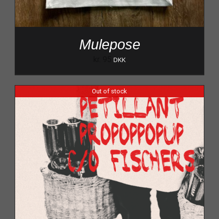
Mulepose
kr.
95
DKK
Out of stock