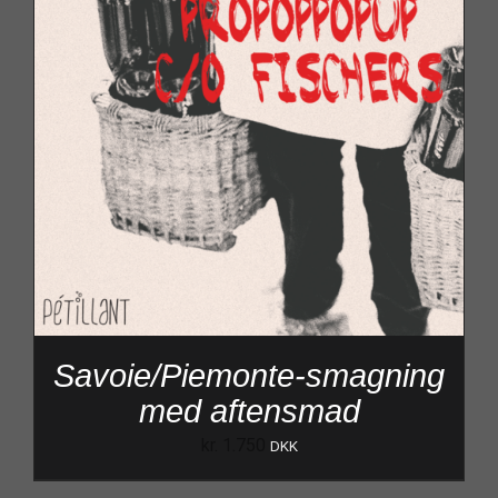
Savoie/Piemonte-smagning
med aftensmad
kr.
1.750
DKK