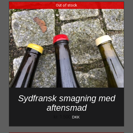
Out of stock
Sydfransk smagning med
aftensmad
kr.
1.500
DKK