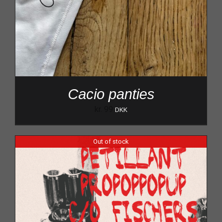
Cacio panties
kr.
99
DKK
Out of stock