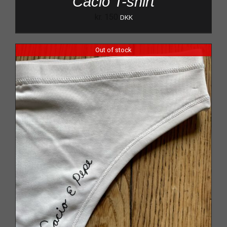
Cacio T-shirt
kr.
150
DKK
Out of stock