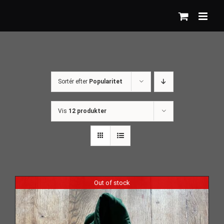
Skip
to
content
Sortér efter
Popularitet
Vis
12 produkter
Out of stock