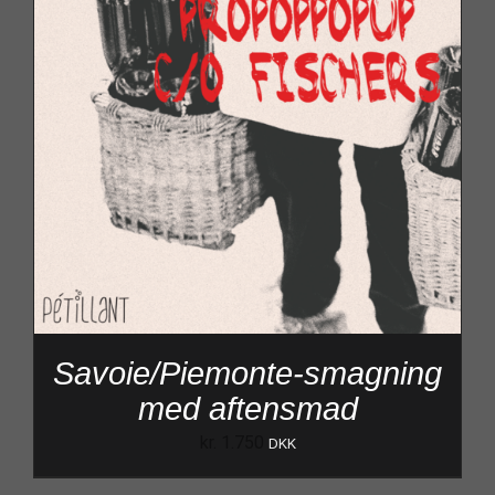
Savoie/Piemonte-smagning
med aftensmad
kr.
1.750
DKK