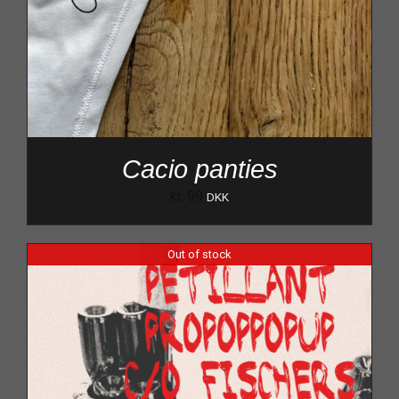
Cacio panties
kr.
99
DKK
Out of stock