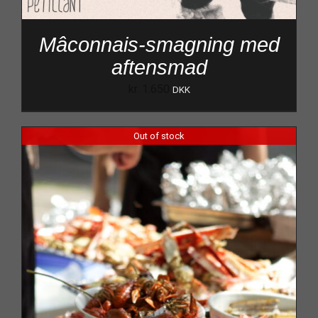
Mâconnais-smagning med
aftensmad
kr.
1.650
DKK
Out of stock