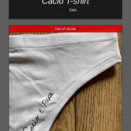
Cacio T-shirt
kr.
150
DKK
Out of stock