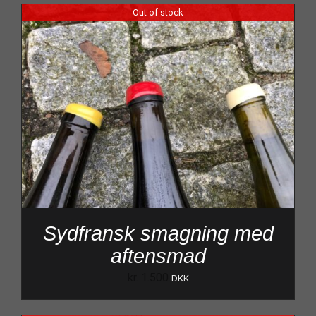
Out of stock
Sydfransk smagning med
aftensmad
kr.
1.500
DKK