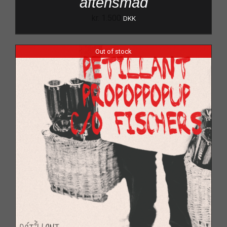
aftensmad
kr.
1.500
DKK
Out of stock