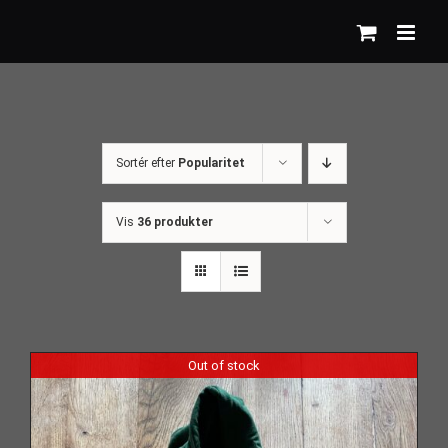
Skip
to
content
Sortér efter
Popularitet
Vis
36 produkter
Out of stock