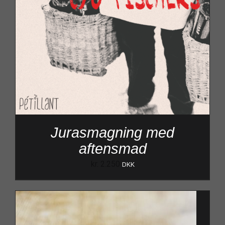
Jurasmagning med
aftensmad
kr.
2.250
DKK