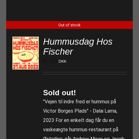
Out of stock
Hummusdag Hos
Fischer
kr.
125
DKK
Sold out!
"Vejen til indre fred er hummus på
Victor Borges Plads" - Dalai Lama,
2023 For en enkelt dag får du en
vaskeægte hummus-restaurant på
Østerbro, når Andrew Moyo og Jacob