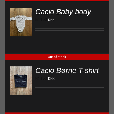
Cacio Baby body
kr.
150
DKK
Out of stock
Cacio Børne T-shirt
kr.
150
DKK