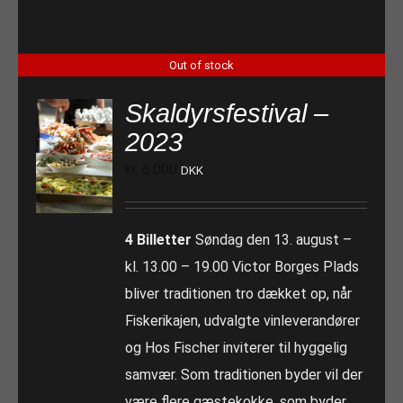
Out of stock
Skaldyrsfestival –
2023
kr.
6.000
DKK
4 Billetter
Søndag den 13. august –
kl. 13.00 – 19.00 Victor Borges Plads
bliver traditionen tro dækket op, når
Fiskerikajen, udvalgte vinleverandører
og Hos Fischer inviterer til hyggelig
samvær. Som traditionen byder vil der
være flere gæstekokke, som byder