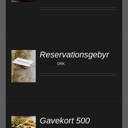
Reservationsgebyr
kr.
4.000
DKK
TILFØJ TIL KURV
Gavekort 500
TILFØJ TIL KURV