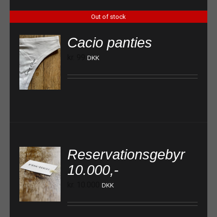
Out of stock
Cacio panties
kr.
99
DKK
Reservationsgebyr
10.000,-
TILFØJ TIL KURV
kr.
10.000
DKK