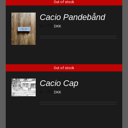
Out of stock
Cacio Pandebånd
kr.
150
DKK
Out of stock
Cacio Cap
kr.
135
DKK