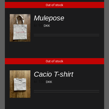
Out of stock
Mulepose
kr.
95
DKK
Out of stock
Cacio T-shirt
kr.
150
DKK