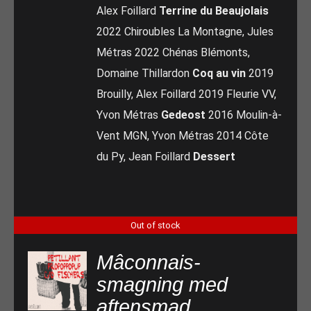
Alex Foillard
Terrine du Beaujolais
2022 Chiroubles La Montagne, Jules
Métras 2022 Chénas Blémonts,
Domaine Thillardon
Coq au vin
2019
Brouilly, Alex Foillard 2019 Fleurie VV,
Yvon Métras
Gedeost
2016 Moulin-à-
Vent MGN, Yvon Métras 2014 Côte
du Py, Jean Foillard
Dessert
Out of stock
Mâconnais-
smagning med
aftensmad