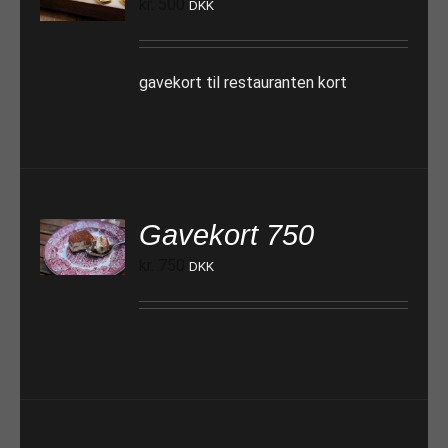
kr.
500
DKK
gavekort til restauranten kort
Gavekort 750
TILFØJ TIL KURV
kr.
750
DKK