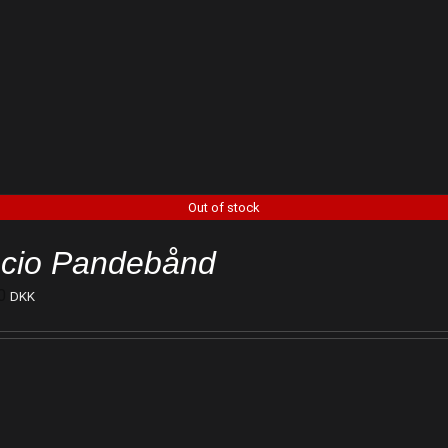
Out of stock
cio Pandebånd
0
DKK