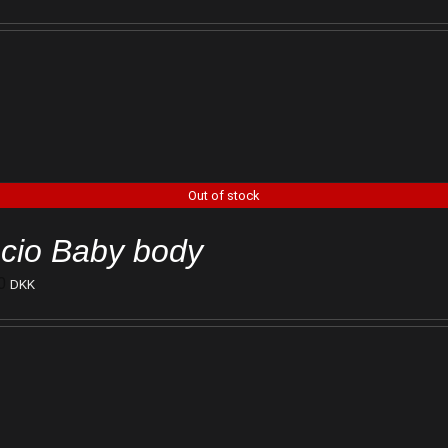
Out of stock
cio Baby body
0
DKK