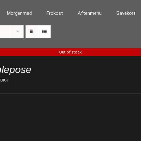
Morgenmad
Frokost
Aftenmenu
Gavekort
r
Out of stock
lepose
DKK