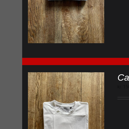
Ca
kr.
15