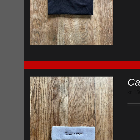
Ca
kr.
15