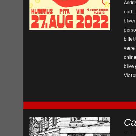
Andre
godt 
blive
perso
billet
være 
online
blive
Victo
Ca
kr.
13