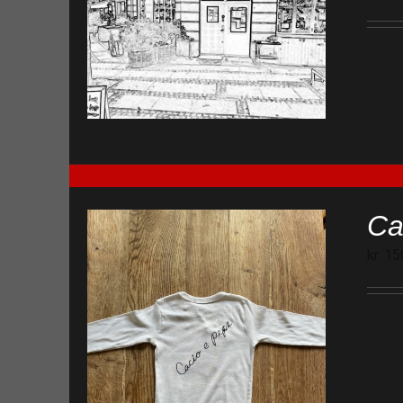
Ca
kr.
15