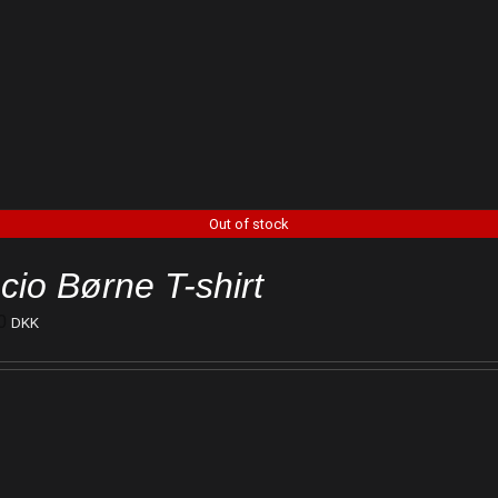
Out of stock
cio Børne T-shirt
0
DKK