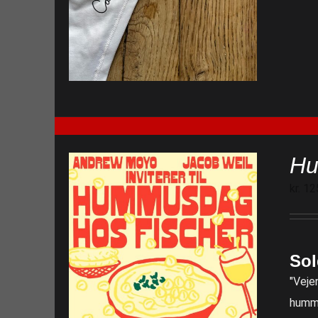
Hu
kr.
12
Sol
"Veje
hummu