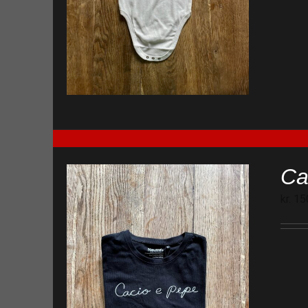
Ca
kr.
15