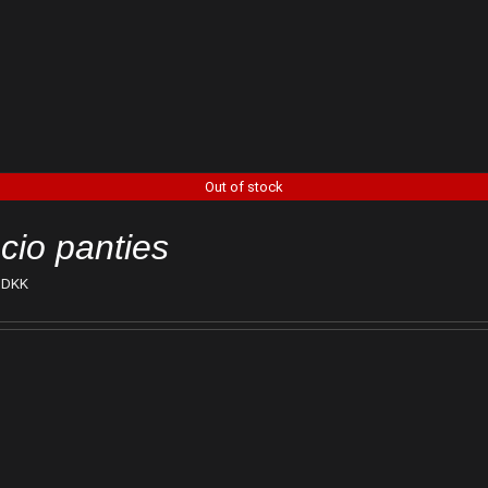
Out of stock
cio panties
DKK