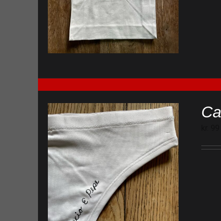
Ca
kr.
99