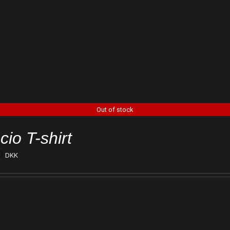
Out of stock
cio T-shirt
0
DKK