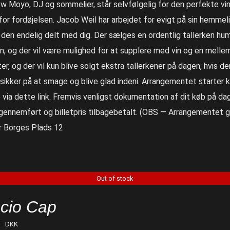
w Moyo, DJ og sommelier, står selvfølgelig for den perfekte vin t
for fordøjelsen. Jacob Weil har arbejdet for evigt på sin hemme
r den endelig delt med dig. Der sælges en ordentlig tallerken hu
n, og der vil være mulighed for at supplere med vin og en melle
ter, og der vil kun blive solgt ekstra tallerkener på dagen, hvis der
sikker på at smage og blive glad indeni. Arrangementet starter kl.
 via dette link. Fremvis venligst dokumentation af dit køb på dage
 gennemført og billetpris tilbagebetalt. (OBS — Arrangementet g
r Borges Plads 12
Out of stock
cio Cap
5
DKK