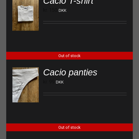
Cacio T-shirt
kr.
150
DKK
Out of stock
Cacio panties
kr.
99
DKK
Out of stock