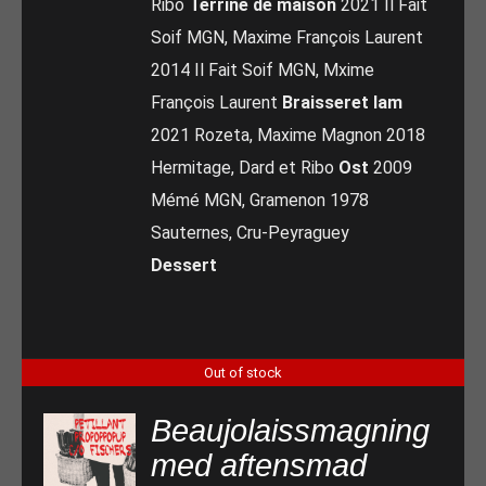
Ribo
Terrine de maison
2021 Il Fait
Soif MGN, Maxime François Laurent
2014 Il Fait Soif MGN, Mxime
François Laurent
Braisseret lam
2021 Rozeta, Maxime Magnon 2018
Hermitage, Dard et Ribo
Ost
2009
Mémé MGN, Gramenon 1978
Sauternes, Cru-Peyraguey
Dessert
Out of stock
Beaujolaissmagning
med aftensmad