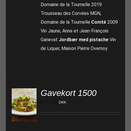
Domaine de la Tournelle 2019
Trousseau des Corvées MGN,
Domaine de la Tournelle
Comté
2009
Vin Jaune, Anne et Jean-François
Ganevat
Jordbær med pistache
Vin
de Liquer, Maison Pierre Overnoy
Gavekort 1500
kr.
1.500
DKK
TILFØJ TIL KURV