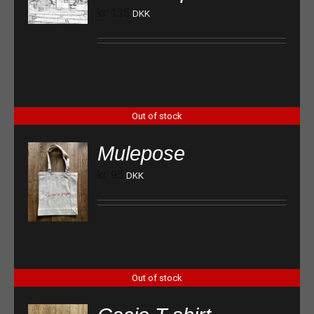
kr.
135
DKK
Out of stock
Mulepose
kr.
95
DKK
Out of stock