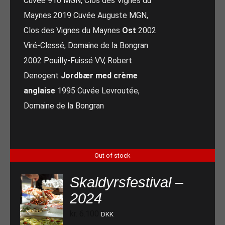
Cuvée 910 MGN, Clos des Vignes du
Maynes 2019 Cuvée Auguste MGN,
Clos des Vignes du Maynes
Ost
2002
Viré-Clessé, Domaine de la Bongran
2002 Pouilly-Fuissé VV, Robert
Denogent
Jordbær med crème
anglaise
1995 Cuvée Levroutée,
Domaine de la Bongran
Out of stock
Skaldyrsfestival –
2024
kr.
6.100
DKK