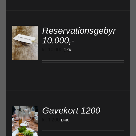
Reservationsgebyr
10.000,-
TILFØJ TIL KURV
kr.
10.000
DKK
Gavekort 1200
kr.
1.200
DKK
TILFØJ TIL KURV