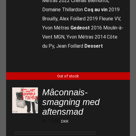
Métras 2022 Chénas Blémonts,
Domaine Thillardon
Coq au vin
2019
Brouilly, Alex Foillard 2019 Fleurie VV,
Yvon Métras
Gedeost
2016 Moulin-à-
Vent MGN, Yvon Métras 2014 Côte
du Py, Jean Foillard
Dessert
Out of stock
Mâconnais-
smagning med
aftensmad
kr.
1.650
DKK