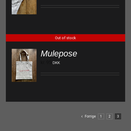
Out of stock
Mulepose
kr.
95
DKK
Forrige
1
2
3