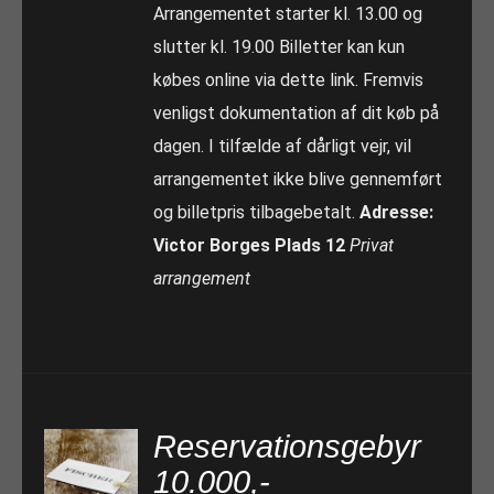
Arrangementet starter kl. 13.00 og
slutter kl. 19.00 Billetter kan kun
købes online via dette link. Fremvis
venligst dokumentation af dit køb på
dagen. I tilfælde af dårligt vejr, vil
arrangementet ikke blive gennemført
og billetpris tilbagebetalt.
Adresse:
Victor Borges Plads 12
Privat
arrangement
Reservationsgebyr
10.000,-
TILFØJ TIL KURV