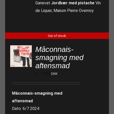
Ganevat
Jordbær med pistache
Vin
de Liquer, Maison Pierre Overnoy
Out of stock
Mâconnais-
smagning med
aftensmad
kr.
1.650
DKK
Mâconnais-smagning med
aftensmad
Dato: 6/7 2024