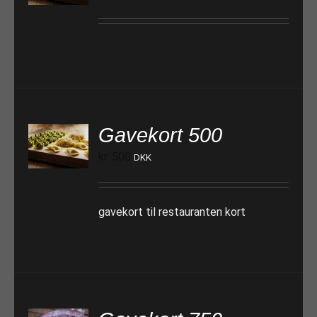
Gavekort 500
TILFØJ TIL KURV
kr.
500
DKK
gavekort til restauranten kort