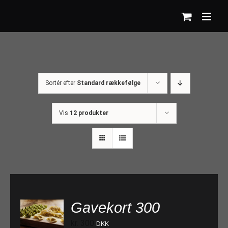
Skip
to
content
Sortér efter
Standard rækkefølge
Vis
12 produkter
Gavekort 300
TILFØJ TIL KURV
kr.
300
DKK