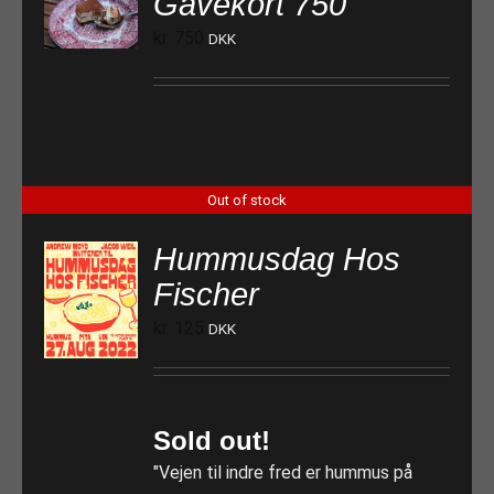
Gavekort 750
TILFØJ TIL KURV
kr.
750
DKK
Out of stock
Hummusdag Hos
Fischer
kr.
125
DKK
Sold out!
"Vejen til indre fred er hummus på