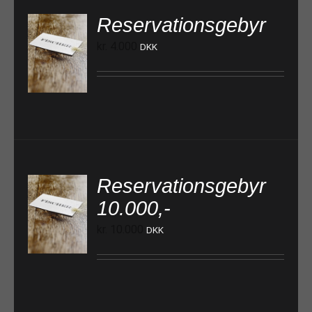
Reservationsgebyr
kr.
4.000
DKK
TILFØJ TIL KURV
Reservationsgebyr
10.000,-
TILFØJ TIL KURV
kr.
10.000
DKK