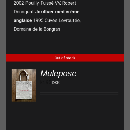
2002 Pouilly-Fuissé VV, Robert
Denogent
Jordbær med crème
anglaise
1995 Cuvée Levroutée,
Domaine de la Bongran
Out of stock
Mulepose
kr.
95
DKK