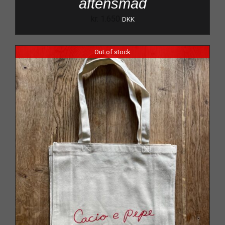
aftensmad
kr.
1.650
DKK
Out of stock