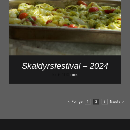
Skaldyrsfestival – 2024
kr.
6.100
DKK
Forrige
1
2
3
Næste