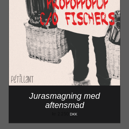
Jurasmagning med
aftensmad
kr.
2.250
DKK