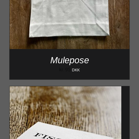
Mulepose
kr.
95
DKK