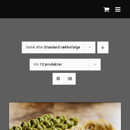
Skip
to
content
Sortér efter
Standard rækkefølge
Vis
12 produkter