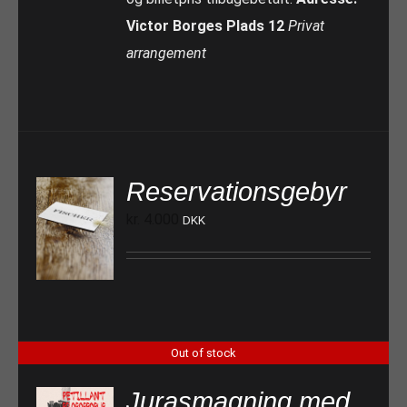
Victor Borges Plads 12
Privat
arrangement
Reservationsgebyr
kr.
4.000
DKK
TILFØJ TIL KURV
Out of stock
Jurasmagning med