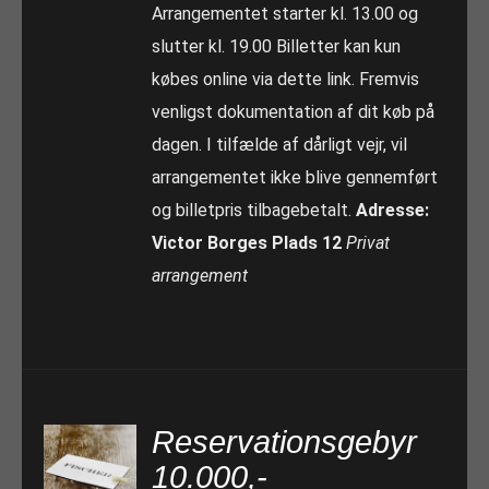
Arrangementet starter kl. 13.00 og
slutter kl. 19.00 Billetter kan kun
købes online via dette link. Fremvis
venligst dokumentation af dit køb på
dagen. I tilfælde af dårligt vejr, vil
arrangementet ikke blive gennemført
og billetpris tilbagebetalt.
Adresse:
Victor Borges Plads 12
Privat
arrangement
Reservationsgebyr
10.000,-
TILFØJ TIL KURV