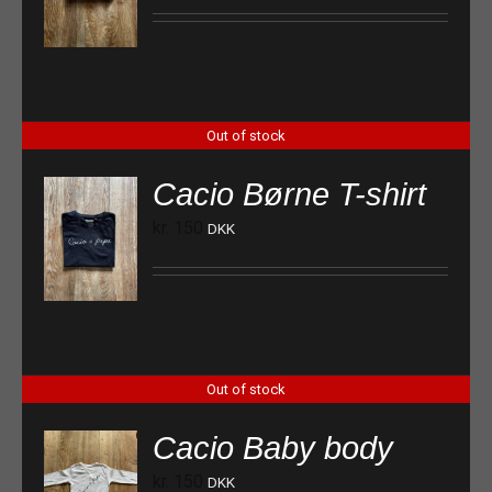
Out of stock
Cacio Børne T-shirt
kr.
150
DKK
Out of stock
Cacio Baby body
kr.
150
DKK