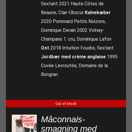
Sextant 2021 Haute Côtes de
Beaune, Clair-Obscur
Kalvekæber
2020 Pommard Petits Noizons,
Dominque Derain 2002 Volnay-
Champans 1. cru, Dominique Lafon
Ost
2018 Intuition Foudre, Sextant
Jordbær med crème anglaise
1995
Cuvée Levroutée, Domaine de la
Bongran
Out of stock
Mâconnais-
smagning med