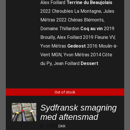
Alex Foillard
Terrine du Beaujolais
2022 Chiroubles La Montagne, Jules
Métras 2022 Chénas Blémonts,
Domaine Thillardon
Coq au vin
2019
Brouilly, Alex Foillard 2019 Fleurie VV,
Yvon Métras
Gedeost
2016 Moulin-à-
Vent MGN, Yvon Métras 2014 Côte
du Py, Jean Foillard
Dessert
Out of stock
Sydfransk smagning
med aftensmad
kr.
1.500
DKK