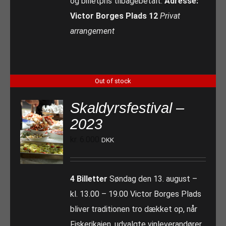
og billetpris tilbagebetalt.
Adresse:
Victor Borges Plads 12
Privat
arrangement
Out of stock
Skaldyrsfestival –
2023
kr.
6.000
DKK
4 Billetter
Søndag den 13. august –
kl. 13.00 – 19.00 Victor Borges Plads
bliver traditionen tro dækket op, når
Fiskerikajen, udvalgte vinleverandører