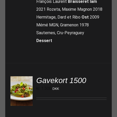
François Laurent
Braisseret lam
2021 Rozeta, Maxime Magnon 2018
Hermitage, Dard et Ribo
Ost
2009
Mémé MGN, Gramenon 1978
Sauternes, Cru-Peyraguey
Dessert
Gavekort 1500
kr.
1.500
DKK
TILFØJ TIL KURV