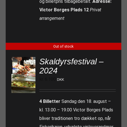
og billetpris tilbagebetalt.
Adresse:
Victor Borges Plads 12
Privat
arrangement
Out of stock
Skaldyrsfestival –
2024
kr.
6.100
DKK
4 Billetter
Søndag den 18. august –
kl. 13.00 – 19.00 Victor Borges Plads
bliver traditionen tro dækket op, når
Fiskerikajen, udvalgte vinleverandører