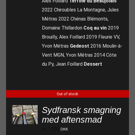
Alex Foillard
Terrine du Beaujolais
2022 Chiroubles La Montagne, Jules
Métras 2022 Chénas Blémonts,
Domaine Thillardon
Coq au vin
2019
Brouilly, Alex Foillard 2019 Fleurie VV,
Yvon Métras
Gedeost
2016 Moulin-à-
Vent MGN, Yvon Métras 2014 Côte
du Py, Jean Foillard
Dessert
Out of stock
Sydfransk smagning
med aftensmad
kr.
1.500
DKK