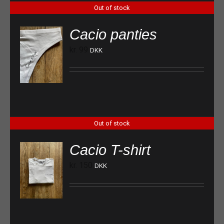
Out of stock
Cacio panties
kr.
99
DKK
Out of stock
Cacio T-shirt
kr.
150
DKK