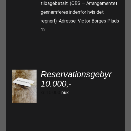
tilbagebetalt. (OBS — Arrangementet
gennemføres indenfor hvis det
regner!). Adresse: Victor Borges Plads
12
Reservationsgebyr
10.000,-
TILFØJ TIL KURV
kr.
10.000
DKK