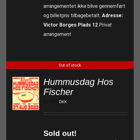
arrangementet ikke blive gennemført
og billetpris tilbagebetalt.
Adresse:
Victor Borges Plads 12
Privat
arrangement
Out of stock
Hummusdag Hos
Fischer
kr.
125
DKK
Sold out!