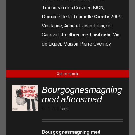
Trousseau des Corvées MGN,
Domaine de la Tournelle
Comté
2009
Vin Jaune, Anne et Jean-François
Ganevat
Jordbær med pistache
Vin
de Liquer, Maison Pierre Overnoy
Out of stock
Bourgognesmagning
med aftensmad
kr.
1.700
DKK
Bourgognesmagning med