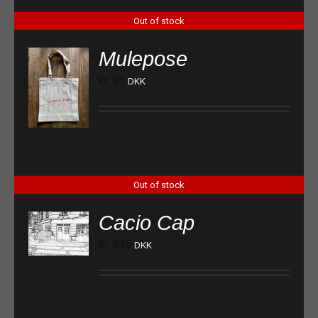
Out of stock
Mulepose
kr.
95
DKK
Out of stock
Cacio Cap
kr.
135
DKK