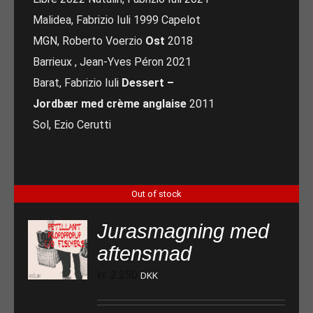
Malidea, Fabrizio Iuli 1999 Capelot
MGN, Roberto Voerzio
Ost
2018
Barrieux , Jean-Yves Péron 2021
Barat, Fabrizio Iuli
Dessert –
Jordbær med crème anglaise
2011
Sol, Ezio Cerutti
Out of stock
Jurasmagning med
aftensmad
kr.
2.250
DKK