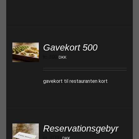
Gavekort 500
TILFØJ TIL KURV
kr.
500
DKK
gavekort til restauranten kort
Reservationsgebyr
kr.
4.000
DKK