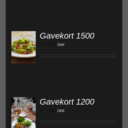
Gavekort 1500
kr.
1.500
DKK
TILFØJ TIL KURV
Gavekort 1200
kr.
1.200
DKK
TILFØJ TIL KURV