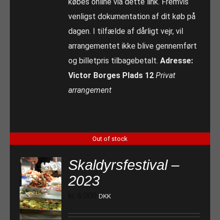
købes online via dette link. Fremvis
venligst dokumentation af dit køb på
dagen. I tilfælde af dårligt vejr, vil
arrangementet ikke blive gennemført
og billetpris tilbagebetalt.
Adresse:
Victor Borges Plads 12
Privat
arrangement
Out of stock
Skaldyrsfestival –
2023
kr.
6.000
DKK