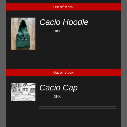
Out of stock
Cacio Hoodie
kr.
395
DKK
Out of stock
Cacio Cap
kr.
135
DKK