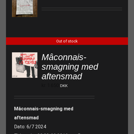
Out of stock
Mâconnais-
smagning med
aftensmad
kr.
1.650
DKK
Mâconnais-smagning med
aftensmad
Dato: 6/7 2024