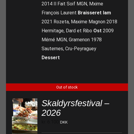
2014 Il Fait Soif MGN, Mxime
François Laurent
Braisseret lam
2021 Rozeta, Maxime Magnon 2018
Hermitage, Dard et Ribo
Ost
2009
Mémé MGN, Gramenon 1978
Sauternes, Cru-Peyraguey
Dessert
Out of stock
Skaldyrsfestival –
2026
kr.
6.100
DKK