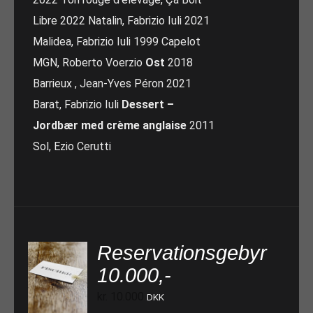
Libre 2022 Natalin, Fabrizio Iuli 2021
Malidea, Fabrizio Iuli 1999 Capelot
MGN, Roberto Voerzio
Ost
2018
Barrieux , Jean-Yves Péron 2021
Barat, Fabrizio Iuli
Dessert –
Jordbær med crème anglaise
2011
Sol, Ezio Cerutti
Reservationsgebyr
10.000,-
TILFØJ TIL KURV
kr.
10.000
DKK