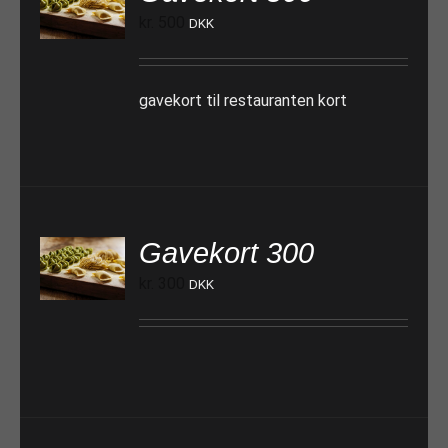
TILFØJ TIL KURV
kr.
500
DKK
gavekort til restauranten kort
Gavekort 300
TILFØJ TIL KURV
kr.
300
DKK