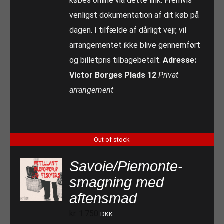
købes online via dette link. Fremvis
venligst dokumentation af dit køb på
dagen. I tilfælde af dårligt vejr, vil
arrangementet ikke blive gennemført
og billetpris tilbagebetalt.
Adresse:
Victor Borges Plads 12
Privat
arrangement
Out of stock
Savoie/Piemonte-
smagning med
aftensmad
kr.
1.750
DKK