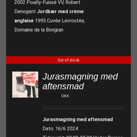
2002 Pouilly-Fuissé VV, Robert
Denogent
Jordbær med crème
anglaise
1995 Cuvée Levroutée,
Domaine de la Bongran
Out of stock
Jurasmagning med
aftensmad
kr.
2.250
DKK
Jurasmagning med aftensmad
Dato: 16/6 2024