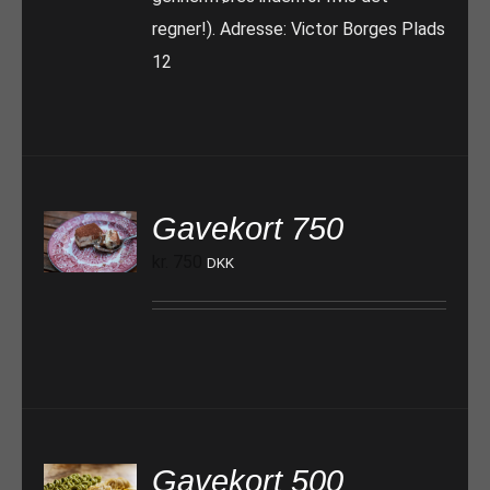
regner!). Adresse: Victor Borges Plads
12
Gavekort 750
TILFØJ TIL KURV
kr.
750
DKK
Gavekort 500