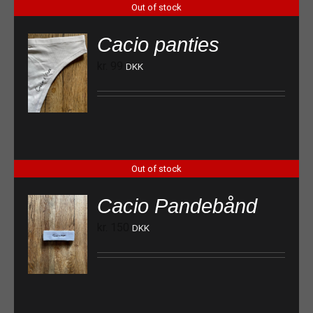
Out of stock
Cacio panties
kr.
99
DKK
Out of stock
Cacio Pandebånd
kr.
150
DKK