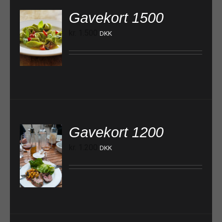
Gavekort 1500
kr.
1.500
DKK
TILFØJ TIL KURV
Gavekort 1200
kr.
1.200
DKK
TILFØJ TIL KURV