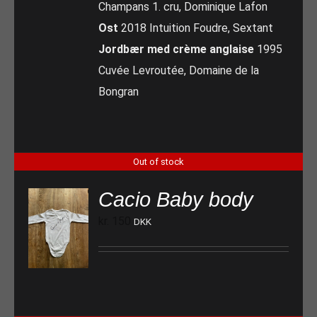
Champans 1. cru, Dominique Lafon
Ost
2018 Intuition Foudre, Sextant
Jordbær med crème anglaise
1995
Cuvée Levroutée, Domaine de la
Bongran
Out of stock
Cacio Baby body
kr.
150
DKK