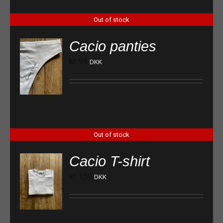
Out of stock
Cacio panties
kr.
99
DKK
Out of stock
Cacio T-shirt
kr.
150
DKK