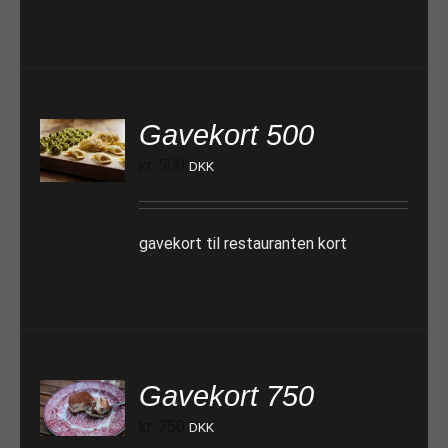
Gavekort 500
TILFØJ TIL KURV
kr.
500
DKK
gavekort til restauranten kort
Gavekort 750
TILFØJ TIL KURV
kr.
750
DKK