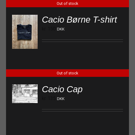
Out of stock
Cacio Børne T-shirt
kr.
150
DKK
Out of stock
Cacio Cap
kr.
135
DKK