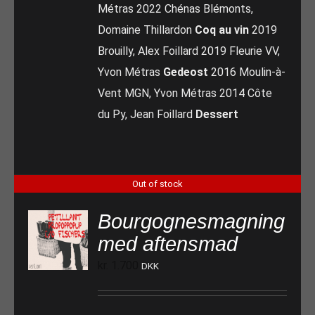
Métras 2022 Chénas Blémonts,
Domaine Thillardon
Coq au vin
2019
Brouilly, Alex Foillard 2019 Fleurie VV,
Yvon Métras
Gedeost
2016 Moulin-à-
Vent MGN, Yvon Métras 2014 Côte
du Py, Jean Foillard
Dessert
Out of stock
Bourgognesmagning
med aftensmad
kr.
1.700
DKK