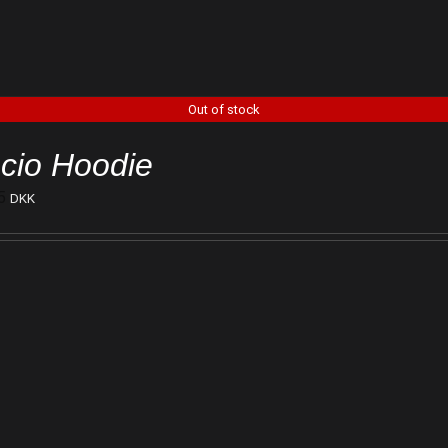
Out of stock
cio Hoodie
5
DKK