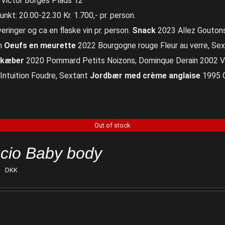
 Victor Borges Plads 12
nkt: 20.00-22.30 Kr. 1.700,- pr. person.
eringer og ca en flaske vin pr. person.
Snack
2023 Allez Goutons
n
Oeufs en meurette
2022 Bourgogne rouge Fleur au verre, Sex
ekæber
2020 Pommard Petits Noizons, Dominque Derain 2002 V
Intuition Foudre, Sextant
Jordbær med crème anglaise
1995 C
Out of stock
cio Baby body
0
DKK