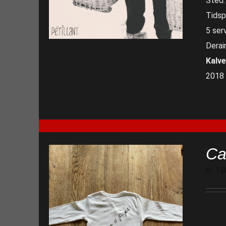
Sted:
Tidspu
5 serv
Derai
Kalv
2018 
Ca
kr.
15