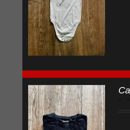
Ca
kr.
15