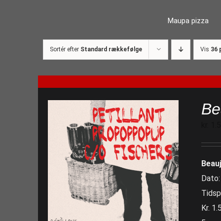
Skip
Maupa pizza
to
content
Sortér efter
Standard rækkefølge
Vis
36 
Be
kr.
1.
Beau
Dato:
Tidsp
Kr. 1.