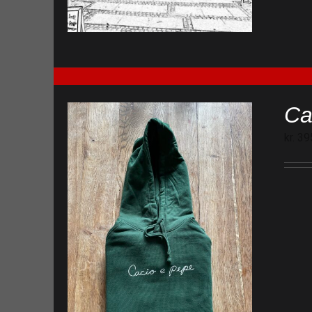
Ca
kr.
39