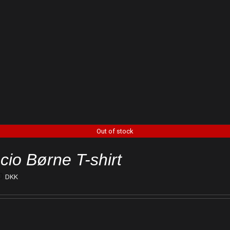
Out of stock
cio Børne T-shirt
0
DKK