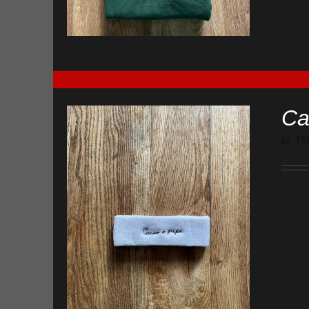
Ca
kr.
15