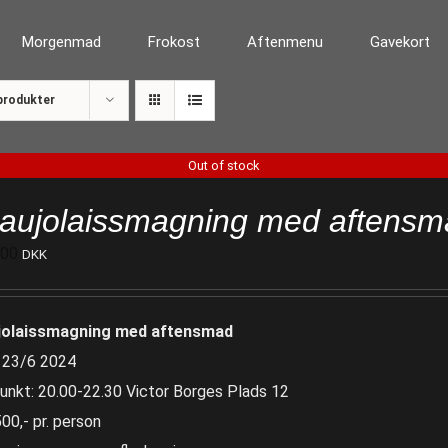
Morgenmad
Frokost
Aftenmenu
Gavekort
produkter
Out of stock
aujolaissmagning med aftensm
500
DKK
jolaissmagning med aftensmad
 23/6 2024
unkt: 20.00-22.30 Victor Borges Plads 12
500,- pr. person