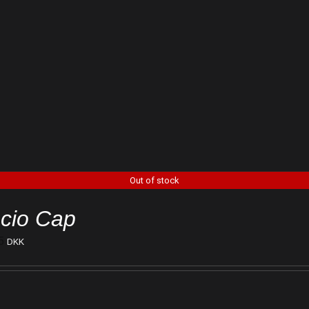
Out of stock
cio Cap
5
DKK