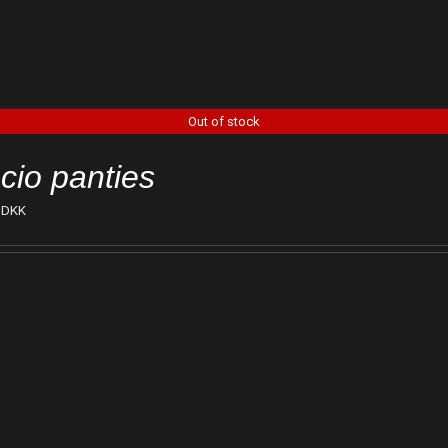
Out of stock
cio panties
DKK