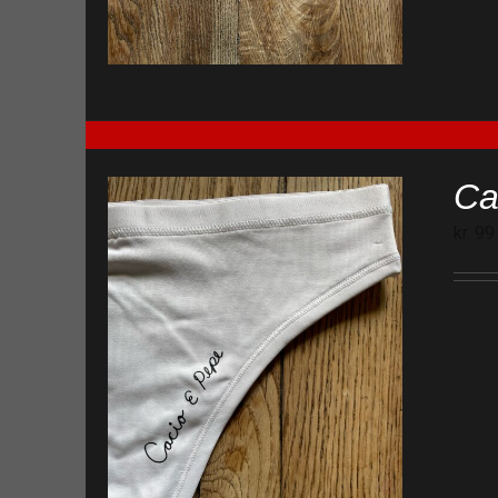
Ca
kr.
99