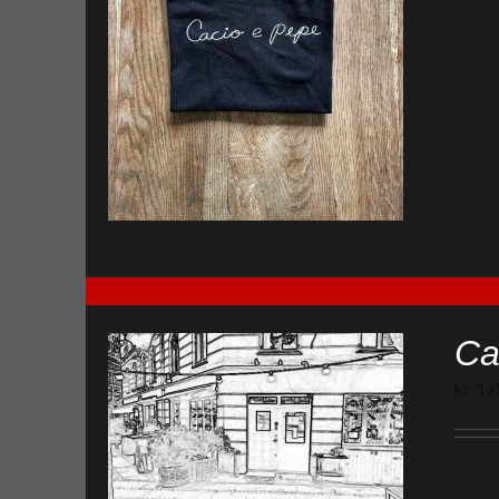
Ca
kr.
13