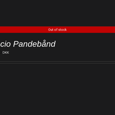
Out of stock
cio Pandebånd
0
DKK