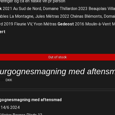
veringer og ca en flaske vin pr person
k
2021 Au Sud de Nord, Domaine Thillardon 2023 Beaujolais Villag
ubles La Montagne, Jules Métras 2022 Chénas Blémonts, Domai
ard 2019 Fleurie VV, Yvon Métras
Gedeost
2016 Moulin-à-Vent MG
ert
Out of stock
urgognesmagning med aftens
700
DKK
gognesmagning med aftensmad
 14/6 2024