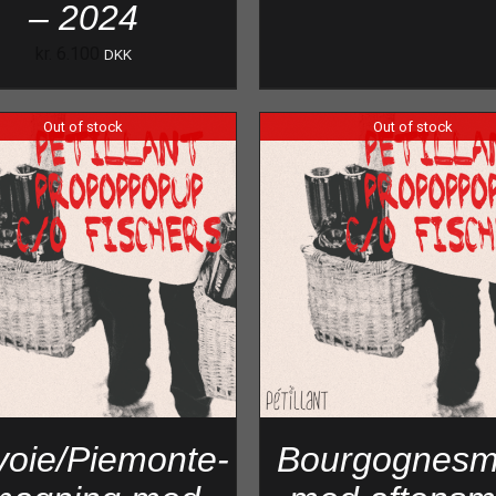
– 2024
kr.
6.100
DKK
Out of stock
Out of stock
voie/Piemonte-
Bourgognesm