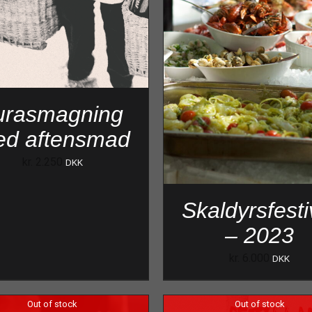
urasmagning
d aftensmad
kr.
2.250
DKK
Skaldyrsfesti
– 2023
kr.
6.000
DKK
Out of stock
Out of stock