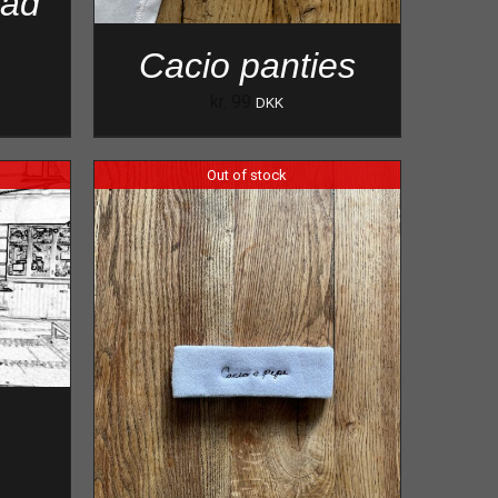
mad
Cacio panties
kr.
99
DKK
Out of stock