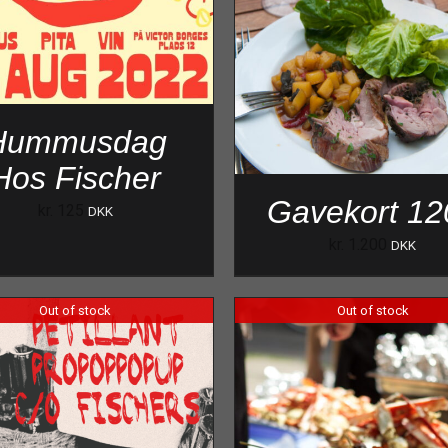
Hummusdag
Hos Fischer
Gavekort 12
kr.
125
DKK
kr.
1.200
DKK
Out of stock
Out of stock