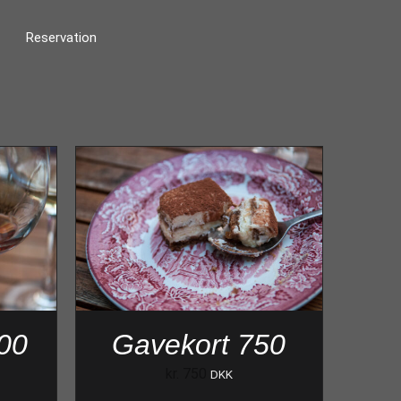
Reservation
00
Gavekort 750
kr.
750
DKK