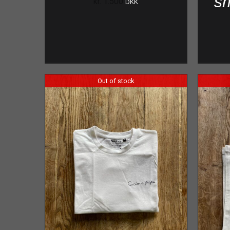
s
kr.
1.500
DKK
Out of stock