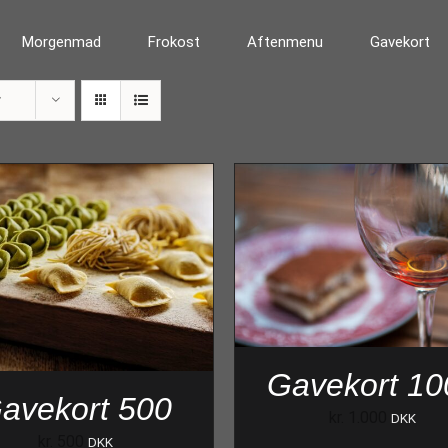
Morgenmad
Frokost
Aftenmenu
Gavekort
r
Gavekort 10
avekort 500
kr.
1.000
DKK
kr.
500
DKK