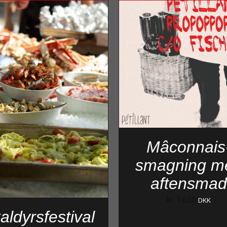
Mâconnais
smagning m
aftensma
kr.
1.650
DKK
aldyrsfestival