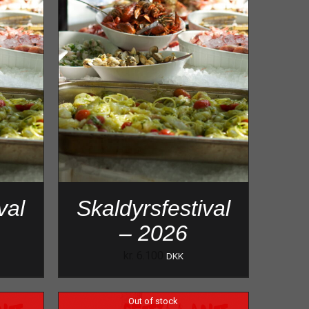
val
Skaldyrsfestival
– 2026
kr.
6.100
DKK
Out of stock