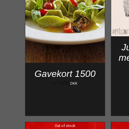
J
me
Gavekort 1500
kr.
1.500
DKK
Out of stock