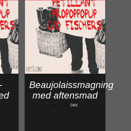
-
Beaujolaissmagning
ed
med aftensmad
d
kr.
1.500
DKK