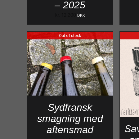
– 2025
kr.
12.200
DKK
Out of stock
Sydfransk
smagning med
Sa
aftensmad