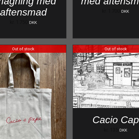
magning med
med aftens
aftensmad
kr.
1.700
DKK
kr.
1.750
DKK
Out of stock
Out of stock
Cacio Cap
kr.
135
DKK