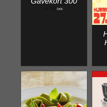
Gavekort 300
kr.
300
DKK