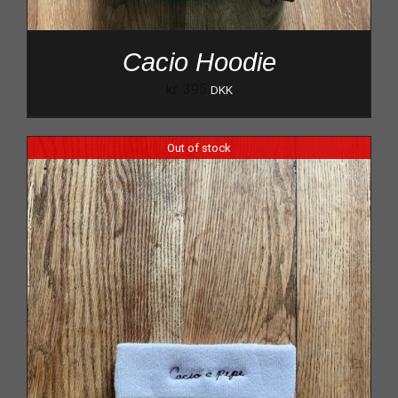
Cacio Hoodie
kr.
395
DKK
Out of stock