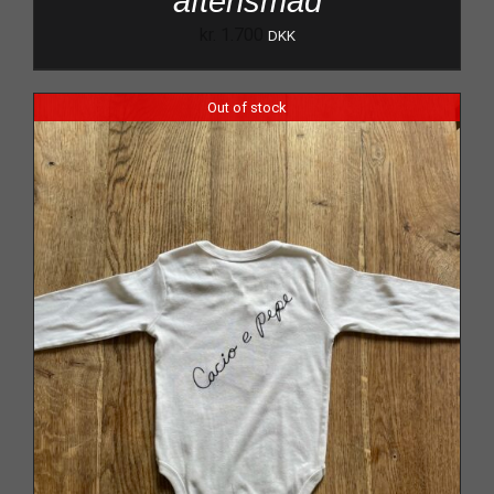
aftensmad
kr.
1.700
DKK
Out of stock