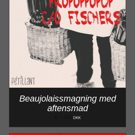
Beaujolaissmagning med
aftensmad
kr.
1.500
DKK