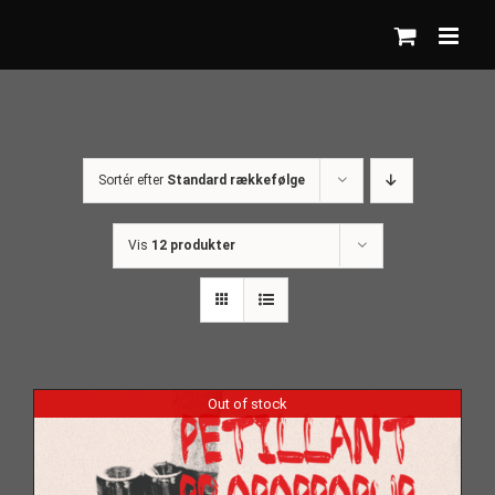
Skip
to
content
Sortér efter
Standard rækkefølge
Vis
12 produkter
Out of stock