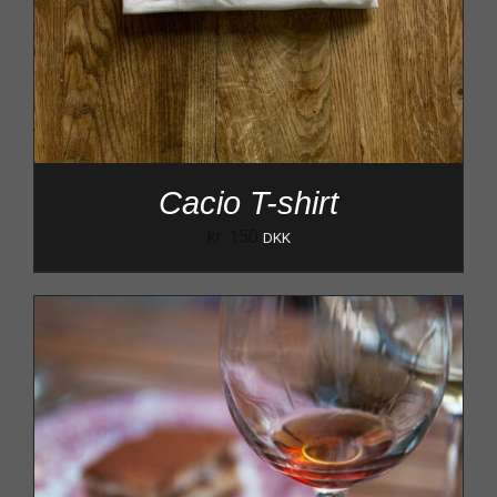
Cacio T-shirt
kr.
150
DKK