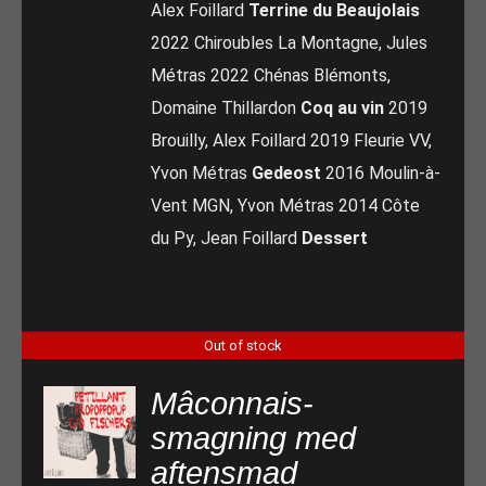
Alex Foillard
Terrine du Beaujolais
2022 Chiroubles La Montagne, Jules
Métras 2022 Chénas Blémonts,
Domaine Thillardon
Coq au vin
2019
Brouilly, Alex Foillard 2019 Fleurie VV,
Yvon Métras
Gedeost
2016 Moulin-à-
Vent MGN, Yvon Métras 2014 Côte
du Py, Jean Foillard
Dessert
Out of stock
Mâconnais-
smagning med
aftensmad