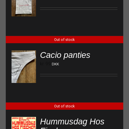
Out of stock
Cacio panties
kr.
99
DKK
Out of stock
Hummusdag Hos