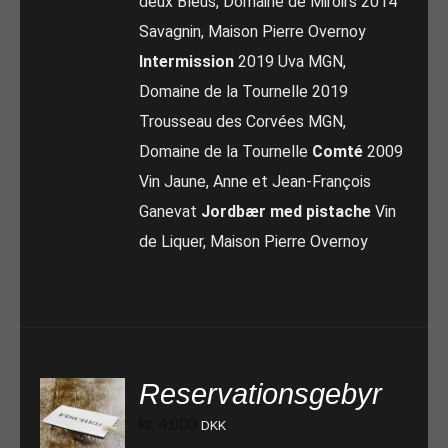
deux Bleus, Domaine de Miroirs 2014
Savagnin, Maison Pierre Overnoy
Intermission
2019 Uva MGN,
Domaine de la Tournelle 2019
Trousseau des Corvées MGN,
Domaine de la Tournelle
Comté
2009
Vin Jaune, Anne et Jean-François
Ganevat
Jordbær med pistache
Vin
de Liquer, Maison Pierre Overnoy
Reservationsgebyr
kr.
4.000
DKK
TILFØJ TIL KURV