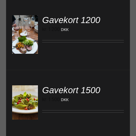
Gavekort 1200
kr.
1.200
DKK
TILFØJ TIL KURV
Gavekort 1500
kr.
1.500
DKK
TILFØJ TIL KURV