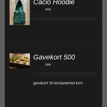
Cacio Hoodie
kr.
395
DKK
Gavekort 500
TILFØJ TIL KURV
kr.
500
DKK
gavekort til restauranten kort