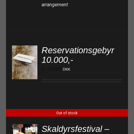
arrangement
Reservationsgebyr
10.000,-
TILFØJ TIL KURV
kr.
10.000
DKK
Out of stock
Skaldyrsfestival –