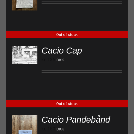
Out of stock
Cacio Cap
kr.
135
DKK
Out of stock
Cacio Pandebånd
kr.
150
DKK