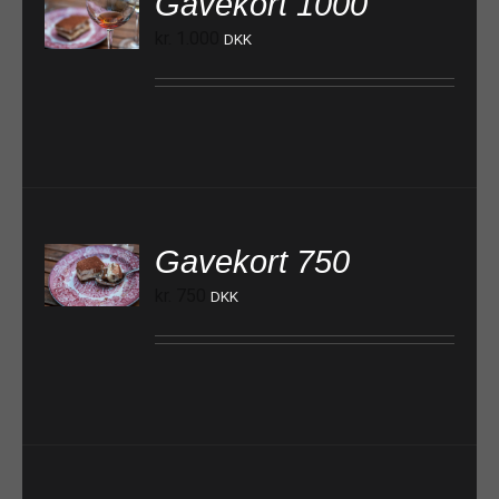
Gavekort 1000
TILFØJ TIL KURV
kr.
1.000
DKK
Gavekort 750
TILFØJ TIL KURV
kr.
750
DKK