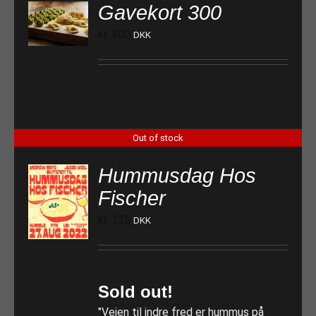
Gavekort 300
TILFØJ TIL KURV
kr.
300
DKK
Out of stock
Hummusdag Hos
Fischer
kr.
125
DKK
Sold out!
"Vejen til indre fred er hummus på