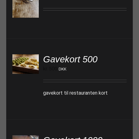
TILFØJ TIL KURV
Gavekort 500
TILFØJ TIL KURV
kr.
500
DKK
gavekort til restauranten kort