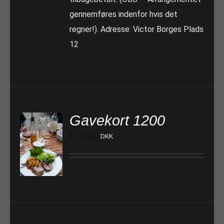
gennemføres indenfor hvis det
regner!). Adresse: Victor Borges Plads
12
Gavekort 1200
kr.
1.200
DKK
TILFØJ TIL KURV