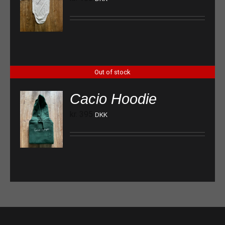
Out of stock
Cacio Hoodie
kr.
395
DKK