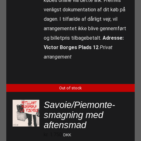
købes online via dette link. Fremvis
venligst dokumentation af dit køb på
dagen. I tilfælde af dårligt vejr, vil
arrangementet ikke blive gennemført
og billetpris tilbagebetalt.
Adresse:
Victor Borges Plads 12
Privat
arrangement
Out of stock
Savoie/Piemonte-
smagning med
aftensmad
kr.
1.750
DKK