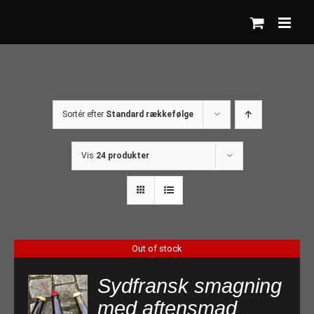
Skip
to
content
Sortér efter
Standard rækkefølge
Vis
24 produkter
Out of stock
Sydfransk smagning
med aftensmad