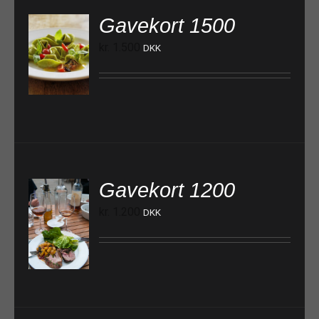
Gavekort 1500
kr.
1.500
DKK
TILFØJ TIL KURV
Gavekort 1200
kr.
1.200
DKK
TILFØJ TIL KURV