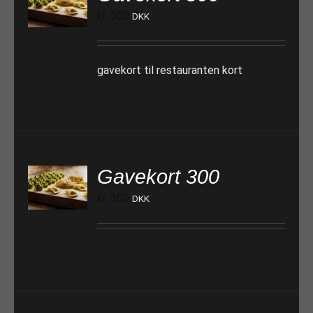
TILFØJ TIL KURV
kr.
500
DKK
gavekort til restauranten kort
Gavekort 300
TILFØJ TIL KURV
kr.
300
DKK