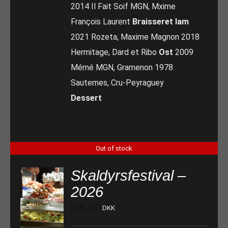
2014 Il Fait Soif MGN, Mxime
François Laurent
Braisseret lam
2021 Rozeta, Maxime Magnon 2018
Hermitage, Dard et Ribo
Ost
2009
Mémé MGN, Gramenon 1978
Sauternes, Cru-Peyraguey
Dessert
Out of stock
Skaldyrsfestival –
2026
kr.
6.100
DKK