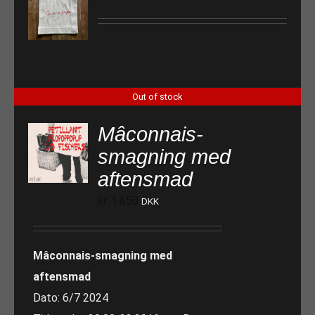
Out of stock
Mâconnais-
smagning med
aftensmad
kr.
1.650
DKK
Mâconnais-smagning med
aftensmad
Dato: 6/7 2024