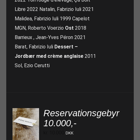
Libre 2022 Natalin, Fabrizio Iuli 2021
Malidea, Fabrizio Iuli 1999 Capelot
MGN, Roberto Voerzio
Ost
2018
Barrieux , Jean-Yves Péron 2021
Barat, Fabrizio Iuli
Dessert –
Jordbær med crème anglaise
2011
Sol, Ezio Cerutti
Reservationsgebyr
10.000,-
TILFØJ TIL KURV
kr.
10.000
DKK