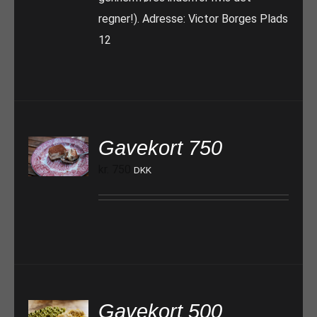
regner!). Adresse: Victor Borges Plads
12
Gavekort 750
TILFØJ TIL KURV
kr.
750
DKK
Gavekort 500