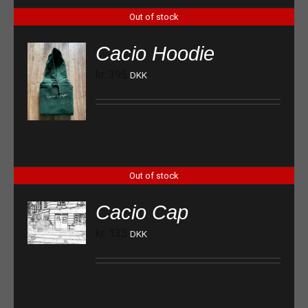
Out of stock
Cacio Hoodie
kr.
395
DKK
Out of stock
Cacio Cap
kr.
135
DKK