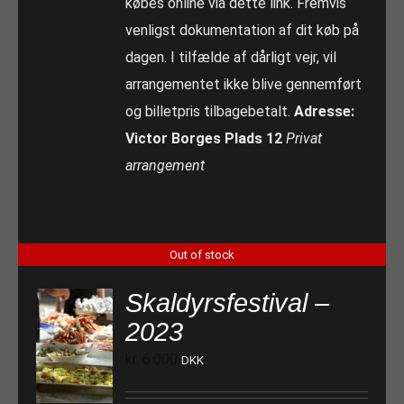
købes online via dette link. Fremvis
venligst dokumentation af dit køb på
dagen. I tilfælde af dårligt vejr, vil
arrangementet ikke blive gennemført
og billetpris tilbagebetalt.
Adresse:
Victor Borges Plads 12
Privat
arrangement
Out of stock
Skaldyrsfestival –
2023
kr.
6.000
DKK