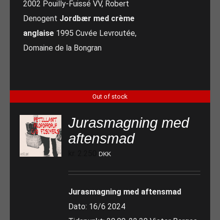
2002 Pouilly-Fuissé VV, Robert
Denogent
Jordbær med crème
anglaise
1995 Cuvée Levroutée,
Domaine de la Bongran
Out of stock
Jurasmagning med
aftensmad
kr.
2.250
DKK
Jurasmagning med aftensmad
Dato: 16/6 2024