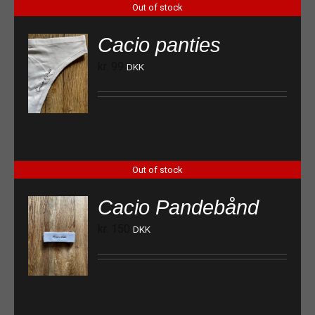
Out of stock
Cacio panties
kr.
99
DKK
Out of stock
Cacio Pandebånd
kr.
150
DKK