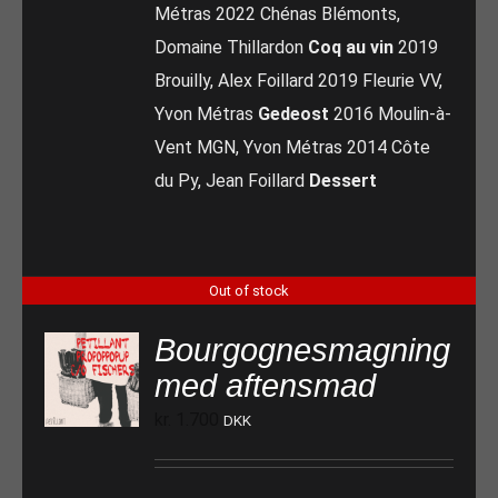
Métras 2022 Chénas Blémonts,
Domaine Thillardon
Coq au vin
2019
Brouilly, Alex Foillard 2019 Fleurie VV,
Yvon Métras
Gedeost
2016 Moulin-à-
Vent MGN, Yvon Métras 2014 Côte
du Py, Jean Foillard
Dessert
Out of stock
Bourgognesmagning
med aftensmad
kr.
1.700
DKK