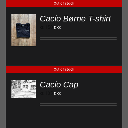
Out of stock
Cacio Børne T-shirt
kr.
150
DKK
Out of stock
Cacio Cap
kr.
135
DKK