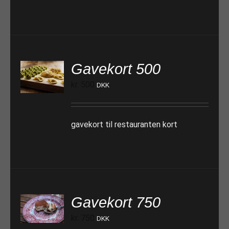
Gavekort 500
TILFØJ TIL KURV
kr.
500
DKK
gavekort til restauranten kort
Gavekort 750
TILFØJ TIL KURV
kr.
750
DKK