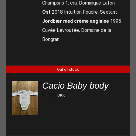
Champans 1. cru, Dominique Lafon
Ost
2018 Intuition Foudre, Sextant
Jordbær med crème anglaise
1995
Cuvée Levroutée, Domaine de la
Bongran
Out of stock
Cacio Baby body
kr.
150
DKK