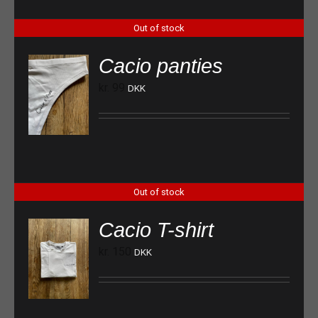
Out of stock
Cacio panties
kr.
99
DKK
Out of stock
Cacio T-shirt
kr.
150
DKK