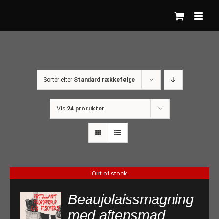
Skip
to
content
Sortér efter
Standard rækkefølge
Vis
24 produkter
Out of stock
Beaujolaissmagning
med aftensmad