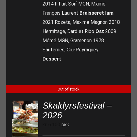
2014 Il Fait Soif MGN, Mxime
François Laurent
Braisseret lam
2021 Rozeta, Maxime Magnon 2018
Hermitage, Dard et Ribo
Ost
2009
Mémé MGN, Gramenon 1978
Sauternes, Cru-Peyraguey
Dessert
Out of stock
Skaldyrsfestival –
2026
kr.
6.100
DKK