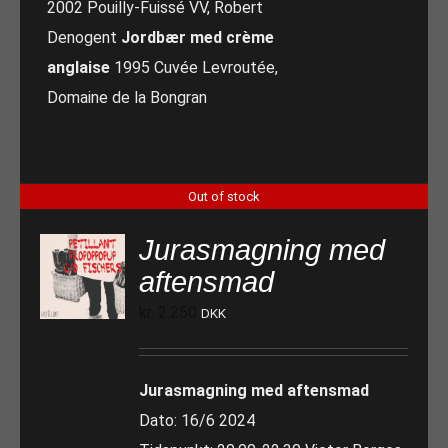
2002 Pouilly-Fuissé VV, Robert
Denogent
Jordbær med crème
anglaise
1995 Cuvée Levroutée,
Domaine de la Bongran
Out of stock
Jurasmagning med
aftensmad
kr.
2.250
DKK
Jurasmagning med aftensmad
Dato: 16/6 2024