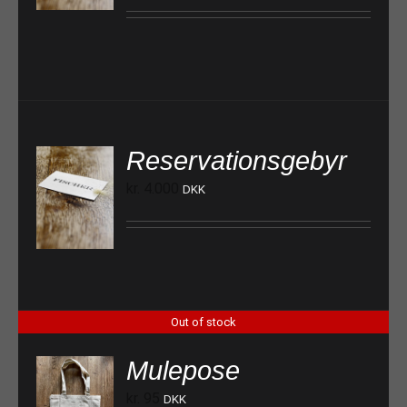
Reservationsgebyr
kr.
4.000
DKK
TILFØJ TIL KURV
Out of stock
Mulepose
kr.
95
DKK