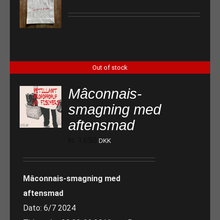
Out of stock
Mâconnais-
smagning med
aftensmad
kr.
1.650
DKK
Mâconnais-smagning med
aftensmad
Dato: 6/7 2024