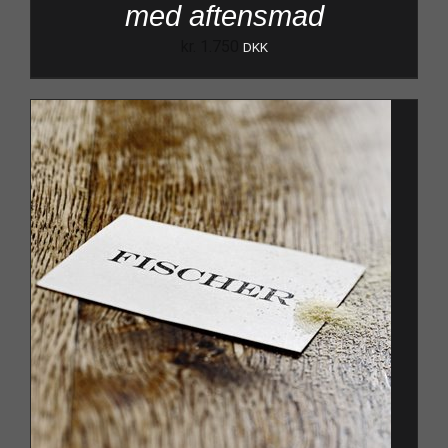
med aftensmad
kr.
1.750
DKK