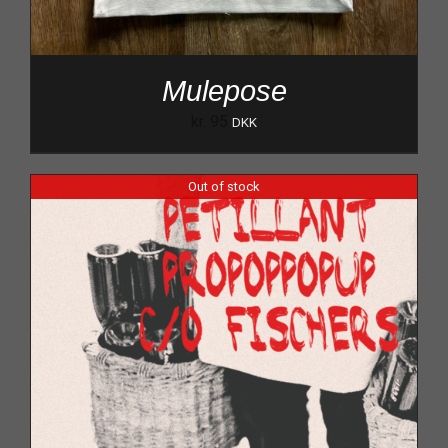
Mulepose
kr.
95
DKK
Out of stock