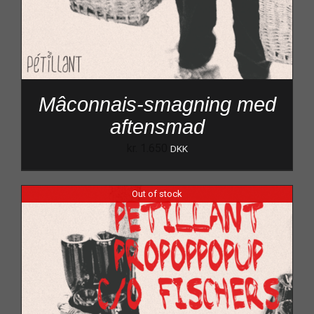
Mâconnais-smagning med
aftensmad
kr.
1.650
DKK
Out of stock