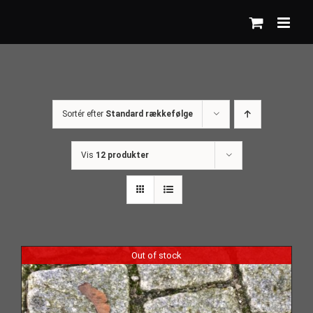
Skip
to
content
Sortér efter
Standard rækkefølge
Vis
12 produkter
Out of stock