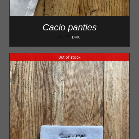
Cacio panties
kr.
99
DKK
Out of stock