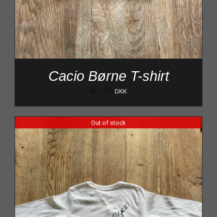
Cacio Børne T-shirt
kr.
150
DKK
Out of stock