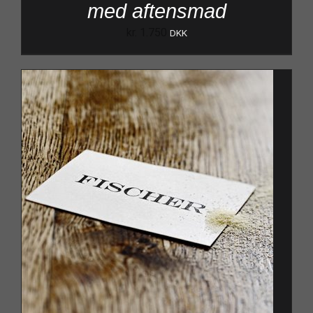
med aftensmad
kr.
1.750
DKK