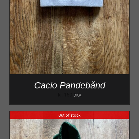
Cacio Pandebånd
kr.
150
DKK
Out of stock