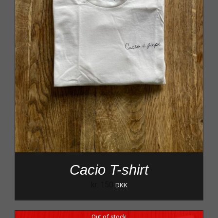
Cacio T-shirt
kr.
150
DKK
Out of stock