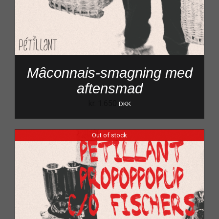
Mâconnais-smagning med
aftensmad
kr.
1.650
DKK
Out of stock