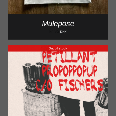
Mulepose
kr.
95
DKK
Out of stock