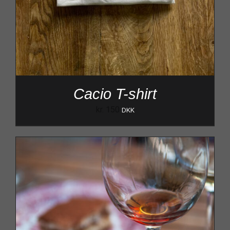
Cacio T-shirt
kr.
150
DKK