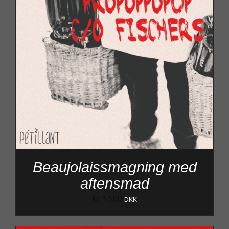
Beaujolaissmagning med
aftensmad
kr.
1.500
DKK