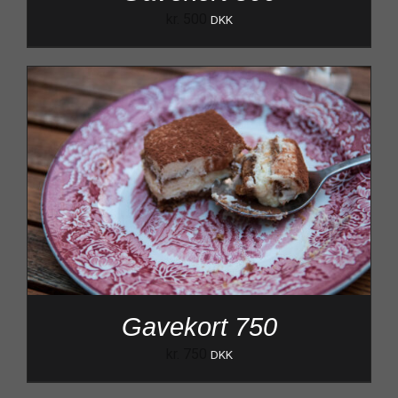
kr.
500
DKK
Gavekort 750
kr.
750
DKK