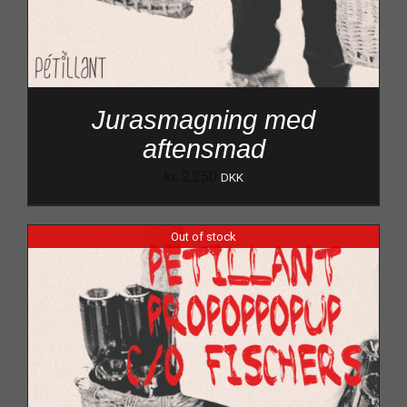
Jurasmagning med
aftensmad
kr.
2.250
DKK
Out of stock