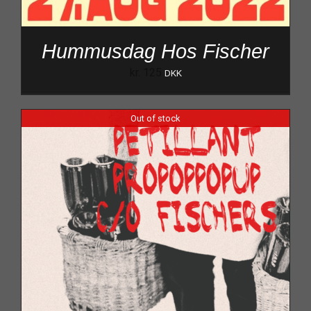
Hummusdag Hos Fischer
kr.
125
DKK
Out of stock