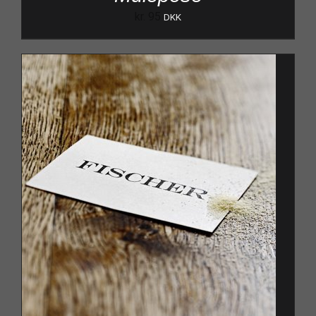
kr.
95
DKK