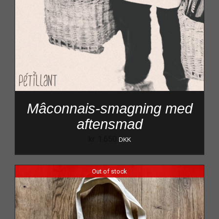
Mâconnais-smagning med
aftensmad
kr.
1.650
DKK
Out of stock