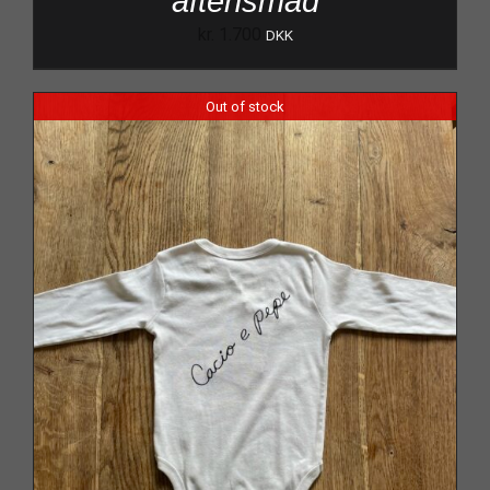
aftensmad
kr.
1.700
DKK
Out of stock