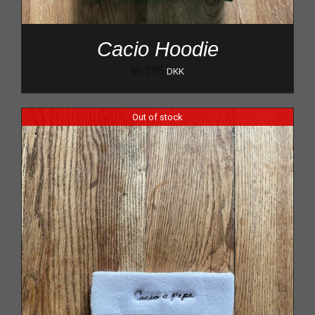
Cacio Hoodie
kr.
395
DKK
Out of stock