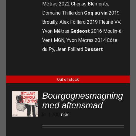
Métras 2022 Chénas Blémonts,
Domaine Thillardon
Coq au vin
2019
Brouilly, Alex Foillard 2019 Fleurie VV,
Yvon Métras
Gedeost
2016 Moulin-à-
Vent MGN, Yvon Métras 2014 Côte
du Py, Jean Foillard
Dessert
Out of stock
Bourgognesmagning
med aftensmad
kr.
1.700
DKK