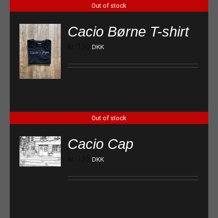
Out of stock
Cacio Børne T-shirt
kr.
150
DKK
Out of stock
Cacio Cap
kr.
135
DKK