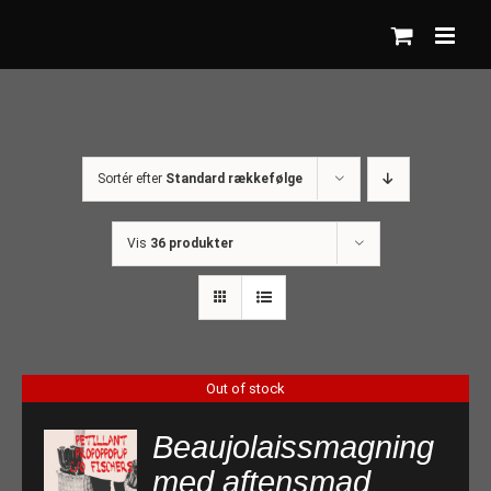
Skip
to
content
Sortér efter
Standard rækkefølge
Vis
36 produkter
Out of stock
Beaujolaissmagning
med aftensmad