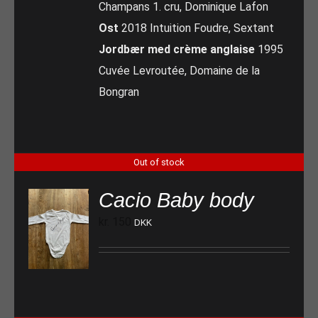
Champans 1. cru, Dominique Lafon
Ost
2018 Intuition Foudre, Sextant
Jordbær med crème anglaise
1995
Cuvée Levroutée, Domaine de la
Bongran
Out of stock
Cacio Baby body
kr.
150
DKK