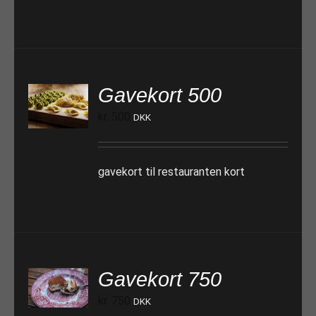
Gavekort 500
TILFØJ TIL KURV
kr.
500
DKK
gavekort til restauranten kort
Gavekort 750
TILFØJ TIL KURV
kr.
750
DKK