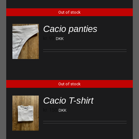
Out of stock
Cacio panties
kr.
99
DKK
Out of stock
Cacio T-shirt
kr.
150
DKK