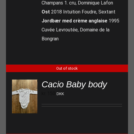
Champans 1. cru, Dominique Lafon
Ost
2018 Intuition Foudre, Sextant
Jordbær med crème anglaise
1995
Cuvée Levroutée, Domaine de la
Bongran
Out of stock
Cacio Baby body
kr.
150
DKK