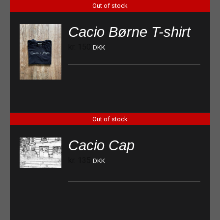
Out of stock
Cacio Børne T-shirt
kr.
150
DKK
Out of stock
Cacio Cap
kr.
135
DKK