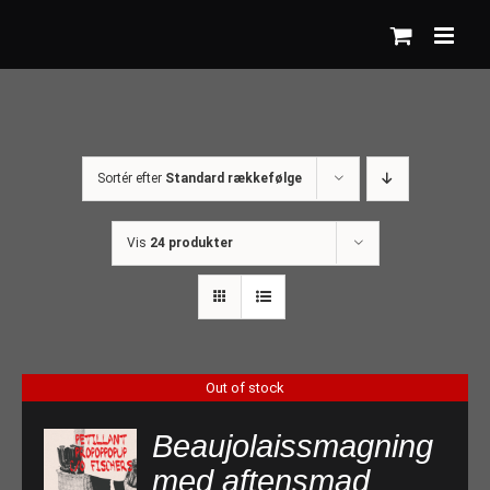
Skip
to
content
Sortér efter
Standard rækkefølge
Vis
24 produkter
Out of stock
Beaujolaissmagning
med aftensmad