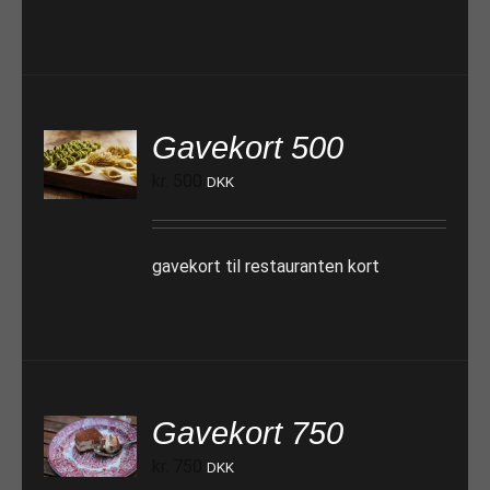
Gavekort 500
TILFØJ TIL KURV
kr.
500
DKK
gavekort til restauranten kort
Gavekort 750
TILFØJ TIL KURV
kr.
750
DKK