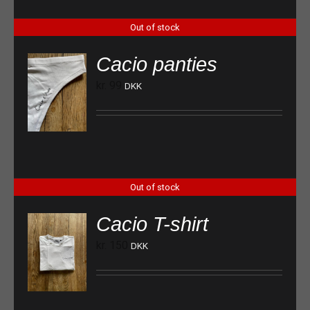
Out of stock
Cacio panties
kr.
99
DKK
Out of stock
Cacio T-shirt
kr.
150
DKK