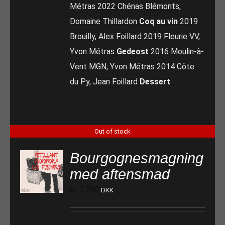
Métras 2022 Chénas Blémonts,
Domaine Thillardon
Coq au vin
2019
Brouilly, Alex Foillard 2019 Fleurie VV,
Yvon Métras
Gedeost
2016 Moulin-à-
Vent MGN, Yvon Métras 2014 Côte
du Py, Jean Foillard
Dessert
Out of stock
Bourgognesmagning
med aftensmad
kr.
1.700
DKK