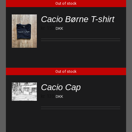
Out of stock
Cacio Børne T-shirt
kr.
150
DKK
Out of stock
Cacio Cap
kr.
135
DKK