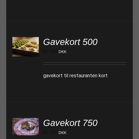
Gavekort 500
TILFØJ TIL KURV
kr.
500
DKK
gavekort til restauranten kort
Gavekort 750
TILFØJ TIL KURV
kr.
750
DKK