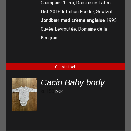
Champans 1. cru, Dominique Lafon
Ost
2018 Intuition Foudre, Sextant
Jordbær med crème anglaise
1995
Cuvée Levroutée, Domaine de la
Bongran
Out of stock
Cacio Baby body
kr.
150
DKK