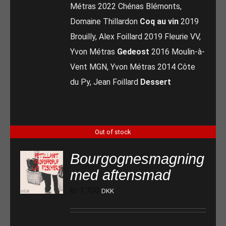
Métras 2022 Chénas Blémonts,
Domaine Thillardon
Coq au vin
2019
Brouilly, Alex Foillard 2019 Fleurie VV,
Yvon Métras
Gedeost
2016 Moulin-à-
Vent MGN, Yvon Métras 2014 Côte
du Py, Jean Foillard
Dessert
Out of stock
Bourgognesmagning
med aftensmad
kr.
1.700
DKK