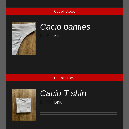
Out of stock
Cacio panties
kr.
99
DKK
Out of stock
Cacio T-shirt
kr.
150
DKK