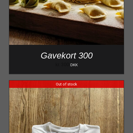
Gavekort 300
kr.
300
DKK
Out of stock