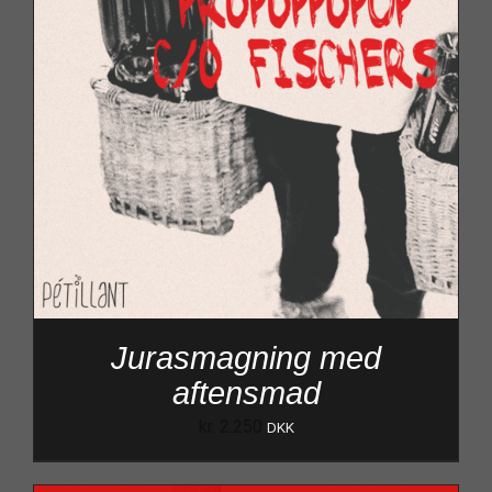
Jurasmagning med
aftensmad
kr.
2.250
DKK