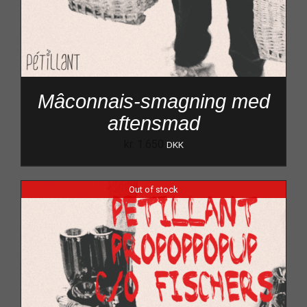
Mâconnais-smagning med
aftensmad
kr.
1.650
DKK
Out of stock