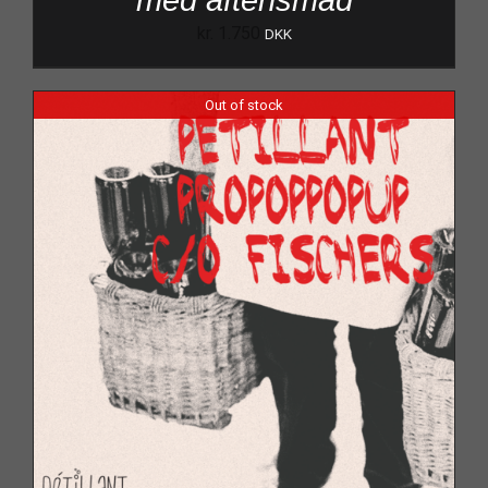
med aftensmad
kr.
1.750
DKK
Out of stock