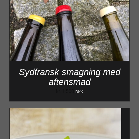
Sydfransk smagning med
aftensmad
kr.
1.500
DKK