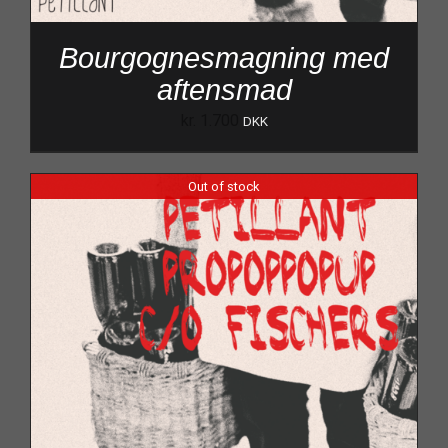
Bourgognesmagning med
aftensmad
kr.
1.700
DKK
Out of stock