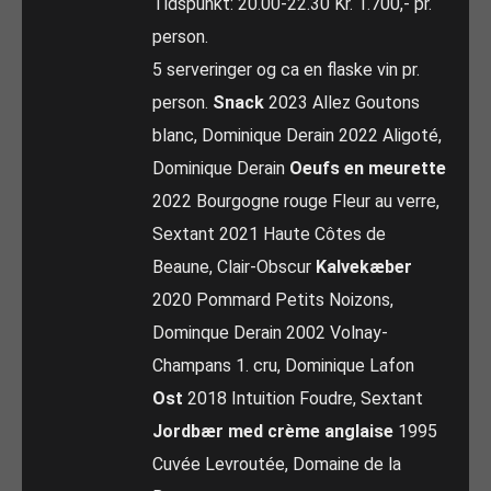
Tidspunkt: 20.00-22.30 Kr. 1.700,- pr.
person.
5 serveringer og ca en flaske vin pr.
person.
Snack
2023 Allez Goutons
blanc, Dominique Derain 2022 Aligoté,
Dominique Derain
Oeufs en meurette
2022 Bourgogne rouge Fleur au verre,
Sextant 2021 Haute Côtes de
Beaune, Clair-Obscur
Kalvekæber
2020 Pommard Petits Noizons,
Dominque Derain 2002 Volnay-
Champans 1. cru, Dominique Lafon
Ost
2018 Intuition Foudre, Sextant
Jordbær med crème anglaise
1995
Cuvée Levroutée, Domaine de la