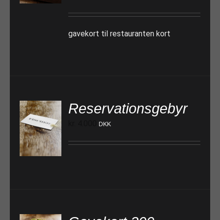
gavekort til restauranten kort
Reservationsgebyr
kr.
4.000
DKK
TILFØJ TIL KURV