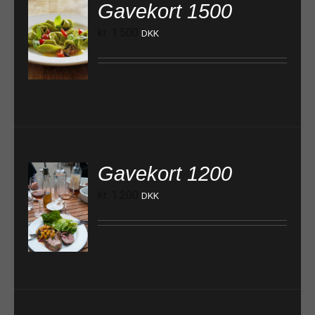
Gavekort 1500
kr.
1.500
DKK
TILFØJ TIL KURV
Gavekort 1200
kr.
1.200
DKK
TILFØJ TIL KURV