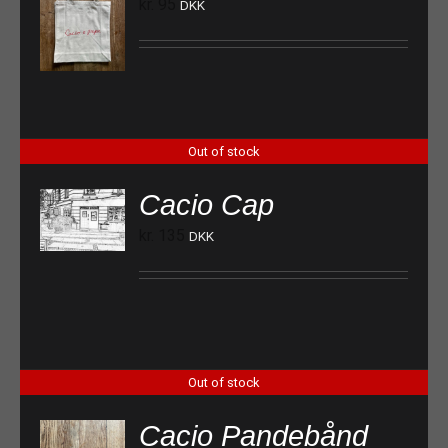
kr.
95
DKK
Out of stock
Cacio Cap
kr.
135
DKK
Out of stock
Cacio Pandebånd