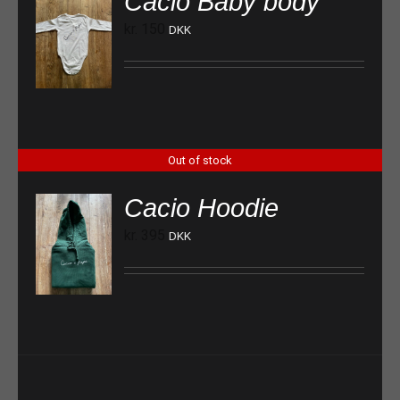
Cacio Baby body
kr.
150
DKK
Out of stock
Cacio Hoodie
kr.
395
DKK