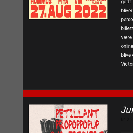
godt 
blive
perso
billet
være 
online
blive
Victo
Ju
kr.
2.