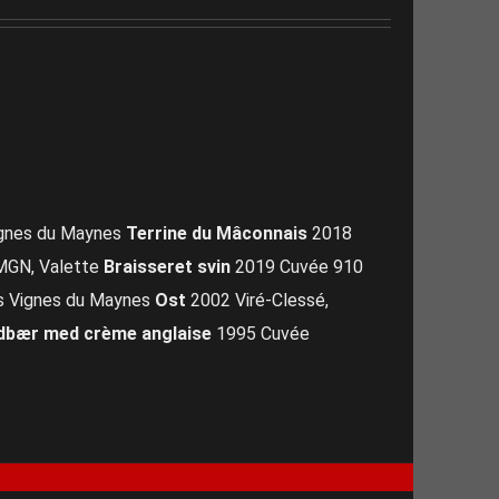
ignes du Maynes
Terrine du Mâconnais
2018
 MGN, Valette
Braisseret svin
2019 Cuvée 910
s Vignes du Maynes
Ost
2002 Viré-Clessé,
dbær med crème anglaise
1995 Cuvée