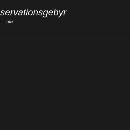
servationsgebyr
000
DKK