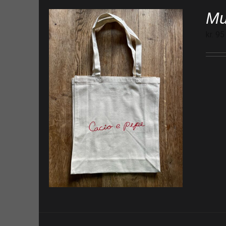
Mu
kr.
95