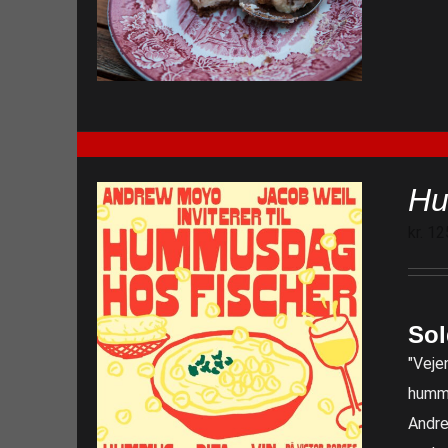
Hu
kr.
12
Sol
"Veje
hummu
Andre