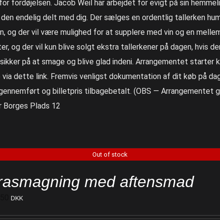
for fordøjelsen. Jacob Weil har arbejdet for evigt på sin hemme
r den endelig delt med dig. Der sælges en ordentlig tallerken hu
n, og der vil være mulighed for at supplere med vin og en melle
ter, og der vil kun blive solgt ekstra tallerkener på dagen, hvis der
sikker på at smage og blive glad indeni. Arrangementet starter kl.
 via dette link. Fremvis venligst dokumentation af dit køb på dage
 gennemført og billetpris tilbagebetalt. (OBS — Arrangementet g
r Borges Plads 12
Out of stock
rasmagning med aftensmad
250
DKK