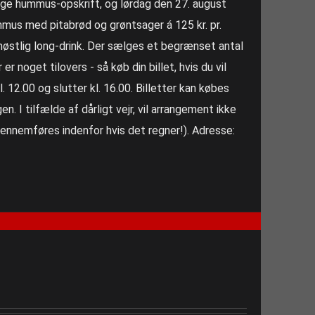
lige hummus-opskrift, og lørdag den 27. august
mmus med pitabrød og grøntsager á 125 kr. pr.
møstlig long-drink. Der sælges et begrænset antal
 er noget tilovers - så køb din billet, hvis du vil
 12.00 og slutter kl. 16.00. Billetter kan købes
n. I tilfælde af dårligt vejr, vil arrangement ikke
ennemføres indenfor hvis det regner!). Adresse: