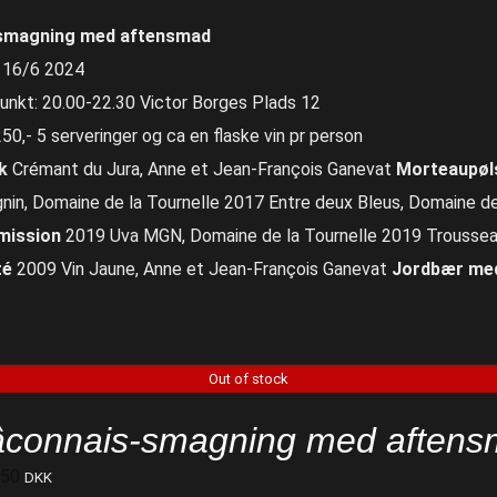
smagning med aftensmad
 16/6 2024
unkt: 20.00-22.30 Victor Borges Plads 12
250,- 5 serveringer og ca en flaske vin pr person
ck
Crémant du Jura, Anne et Jean-François Ganevat
Morteaupøls
nin, Domaine de la Tournelle 2017 Entre deux Bleus, Domaine de
mission
2019 Uva MGN, Domaine de la Tournelle 2019 Troussea
té
2009 Vin Jaune, Anne et Jean-François Ganevat
Jordbær med
Out of stock
connais-smagning med aftens
650
DKK