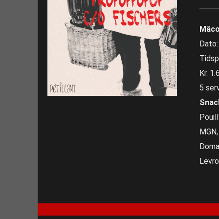
Mâco
Dato:
Tidsp
Kr. 1.
5 ser
Snac
Pouil
MGN, 
Domai
Levro