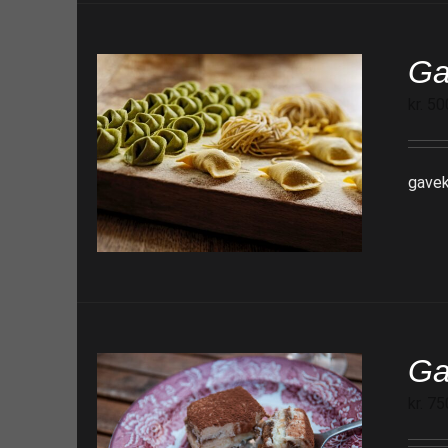
Ga
kr.
50
gavek
Ga
kr.
75