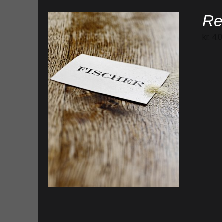
Re
kr.
4.