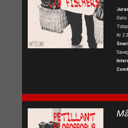
Jura
Dato:
Tidsp
Kr. 2.
Sna
Savag
Inter
Com
Mâ
kr.
1.