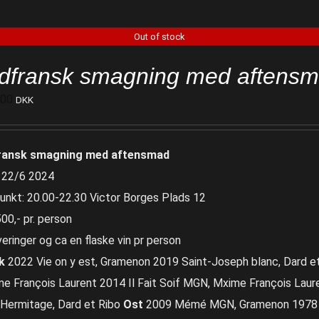
Out of stock
dfransk smagning med aftens
500
DKK
ransk smagning med aftensmad
 22/6 2024
unkt: 20.00-22.30 Victor Borges Plads 12
500,- pr. person
veringer og ca en flaske vin pr person
k
2022 Vie on y est, Gramenon 2019 Saint-Joseph blanc, Dard e
e François Laurent 2014 Il Fait Soif MGN, Mxime François Lau
Hermitage, Dard et Ribo
Ost
2009 Mémé MGN, Gramenon 1978 S