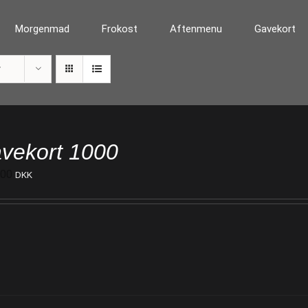
Morgenmad
Frokost
Aftenmenu
Gavekort
r
vekort 1000
000
DKK