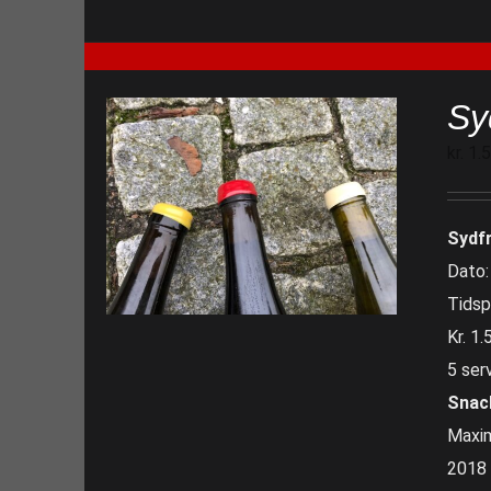
Sy
kr.
1.
Sydf
Dato:
Tidsp
Kr. 1.
5 ser
Snac
Maxim
2018 