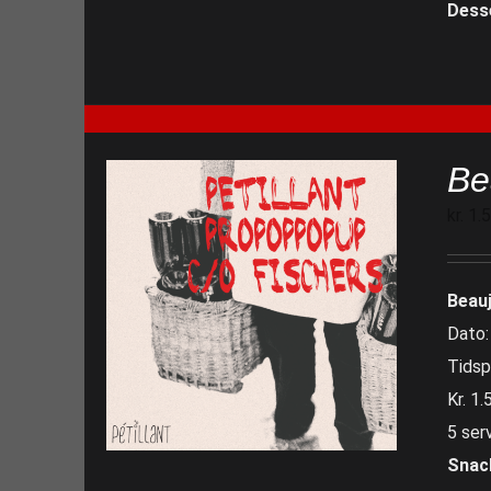
Dess
Be
kr.
1.
Beau
Dato:
Tidsp
Kr. 1.
5 ser
Snac