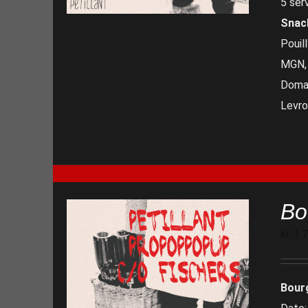
5 ser
Snac
Pouil
MGN, 
Domai
Levro
Bo
kr.
1.
Bour