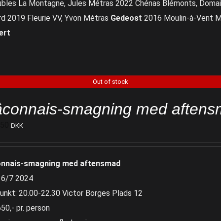
ubles La Montagne, Jules Métras 2022 Chénas Blémonts, Domai
ard 2019 Fleurie VV, Yvon Métras
Gedeost
2016 Moulin-à-Vent MG
ert
Out of stock
connais-smagning med aftens
650
DKK
nnais-smagning med aftensmad
 6/7 2024
unkt: 20.00-22.30 Victor Borges Plads 12
650,- pr. person