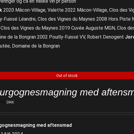
veringer og ca en flaske vin pr person
k
2020 Mâcon-Village, Valette 2022 Mâcon-Village, Clos des V
ly-Fuissé Léandre, Clos des Vignes du Maynes 2008 Hors Piste
Clos des Vignes du Maynes 2019 Cuvée Auguste MGN, Clos de
ne de la Bongran 2002 Pouilly-Fuissé VV, Robert Denogent
Jor
utée, Domaine de la Bongran
Out of stock
urgognesmagning med aftens
700
DKK
gognesmagning med aftensmad