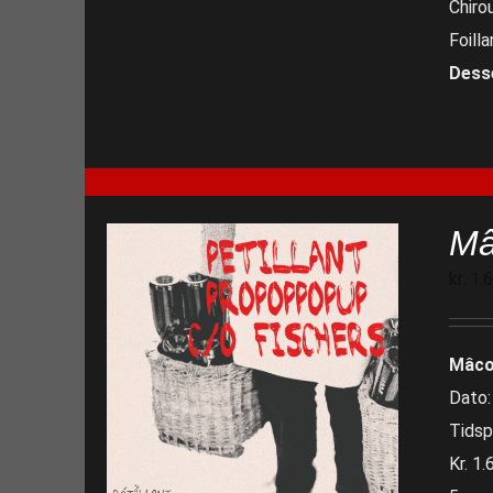
Chiro
Foill
Dess
Mâ
kr.
1.
Mâco
Dato:
Tidsp
Kr. 1.