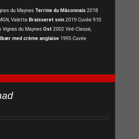
ignes du Maynes
Terrine du Mâconnais
2018
 MGN, Valette
Braisseret svin
2019 Cuvée 910
s Vignes du Maynes
Ost
2002 Viré-Clessé,
dbær med crème anglaise
1995 Cuvée
mad