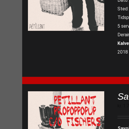
Dato:
Sted:
Tidspu
5 serv
Derai
Kalv
2018 
Sa
kr.
1.
Savo