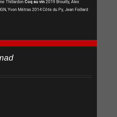
ne Thillardon
Coq au vin
2019 Brouilly, Alex
N, Yvon Métras 2014 Côte du Py, Jean Foillard
mad