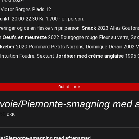
 14/6 2024
 Victor Borges Plads 12
nkt: 20.00-22.30 Kr. 1.700,- pr. person.
eringer og ca en flaske vin pr. person.
Snack
2023 Allez Goutons
n
Oeufs en meurette
2022 Bourgogne rouge Fleur au verre, Sex
ekæber
2020 Pommard Petits Noizons, Dominque Derain 2002 V
Intuition Foudre, Sextant
Jordbær med crème anglaise
1995 C
Out of stock
voie/Piemonte-smagning med 
750
DKK
ie/Piemonte-smagning med aftensmad