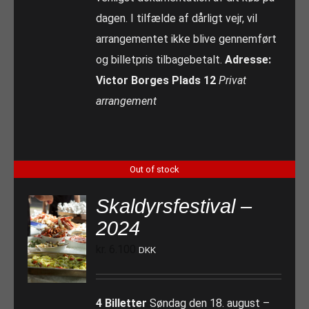
dagen. I tilfælde af dårligt vejr, vil
arrangementet ikke blive gennemført
og billetpris tilbagebetalt.
Adresse:
Victor Borges Plads 12
Privat
arrangement
Out of stock
Skaldyrsfestival –
2024
kr.
6.100
DKK
4 Billetter
Søndag den 18. august –