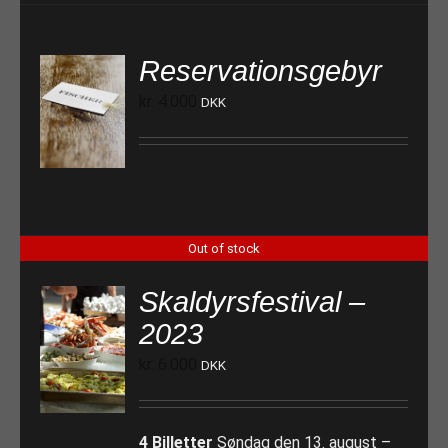
Reservationsgebyr
kr.
4.000
DKK
TILFØJ TIL KURV
Out of stock
Skaldyrsfestival –
2023
kr.
6.000
DKK
4 Billetter
Søndag den 13. august –