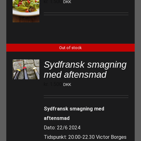
kr.
1.500
DKK
TILFØJ TIL KURV
Out of stock
Sydfransk smagning
med aftensmad
kr.
1.500
DKK
Sydfransk smagning med
aftensmad
Dato: 22/6 2024
Tidspunkt: 20.00-22.30 Victor Borges