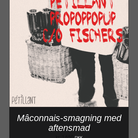
Mâconnais-smagning med
aftensmad
kr.
1.650
DKK