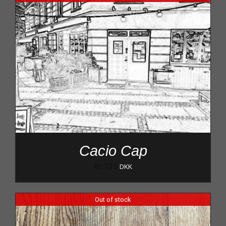
Cacio Cap
kr.
135
DKK
Out of stock