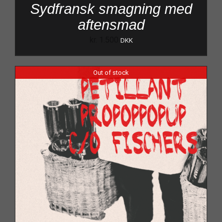
Sydfransk smagning med
aftensmad
kr.
1.500
DKK
Out of stock