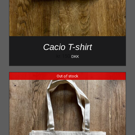
Cacio T-shirt
kr.
150
DKK
Out of stock