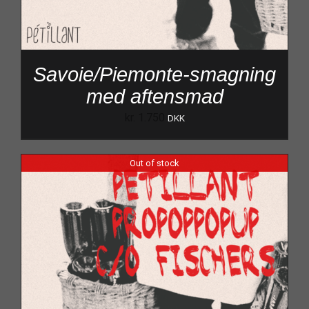
Savoie/Piemonte-smagning
med aftensmad
kr.
1.750
DKK
Out of stock