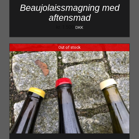
Beaujolaissmagning med
aftensmad
kr.
1.500
DKK
Out of stock