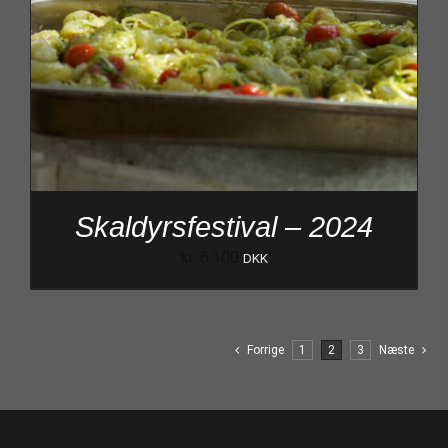
Skaldyrsfestival – 2024
kr.
6.100
DKK
Forrige
1
2
3
Næste