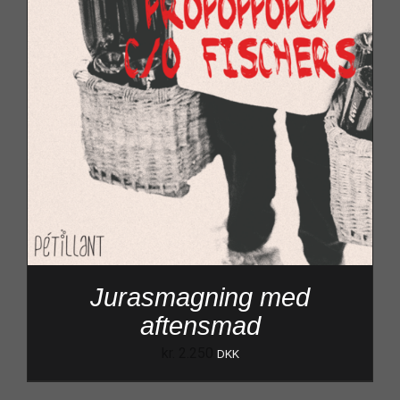
Jurasmagning med
aftensmad
kr.
2.250
DKK