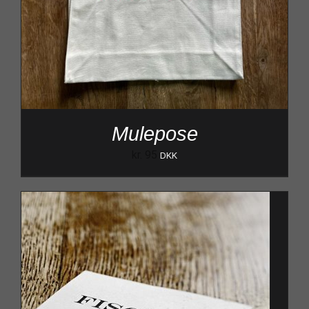
Mulepose
kr.
95
DKK