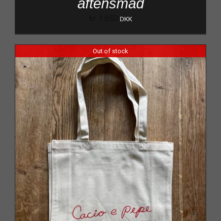
aftensmad
kr.
1.650
DKK
Out of stock