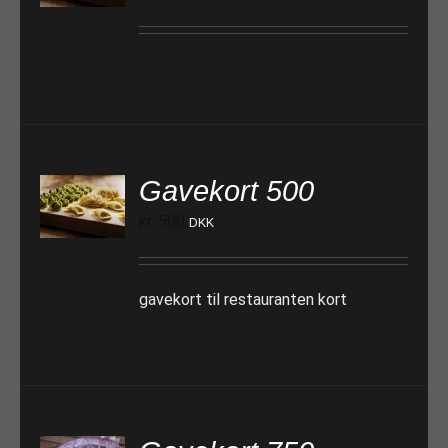
Gavekort 500
TILFØJ TIL KURV
kr.
500
DKK
gavekort til restauranten kort