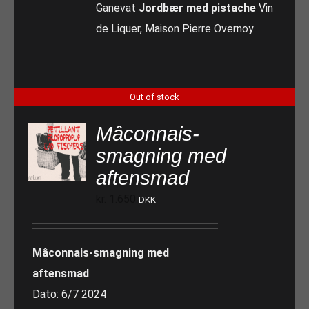
Ganevat
Jordbær med pistache
Vin
de Liquer, Maison Pierre Overnoy
Out of stock
Mâconnais-
smagning med
aftensmad
kr.
1.650
DKK
Mâconnais-smagning med
aftensmad
Dato: 6/7 2024