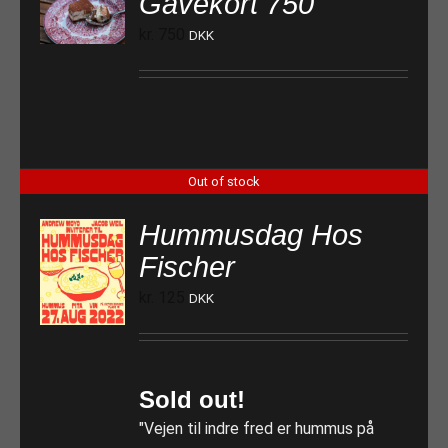
Gavekort 750
TILFØJ TIL KURV
kr.
750
DKK
Out of stock
Hummusdag Hos
Fischer
kr.
125
DKK
Sold out!
"Vejen til indre fred er hummus på