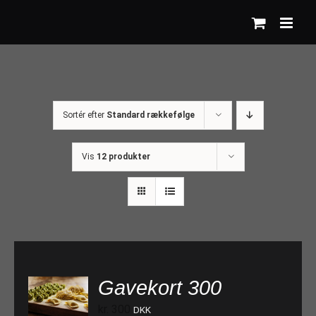
Skip
to
content
Sortér efter
Standard rækkefølge
Vis
12 produkter
Gavekort 300
TILFØJ TIL KURV
kr.
300
DKK