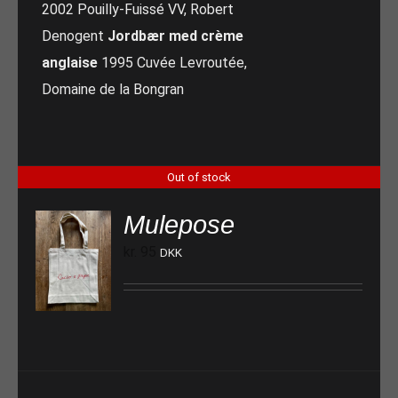
2002 Pouilly-Fuissé VV, Robert
Denogent
Jordbær med crème
anglaise
1995 Cuvée Levroutée,
Domaine de la Bongran
Out of stock
Mulepose
kr.
95
DKK