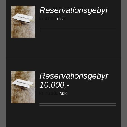
Reservationsgebyr
kr.
4.000
DKK
TILFØJ TIL KURV
Reservationsgebyr
10.000,-
TILFØJ TIL KURV
kr.
10.000
DKK