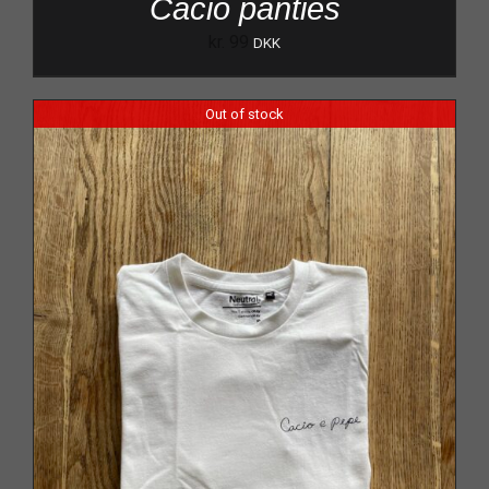
Cacio panties
kr.
99
DKK
Out of stock