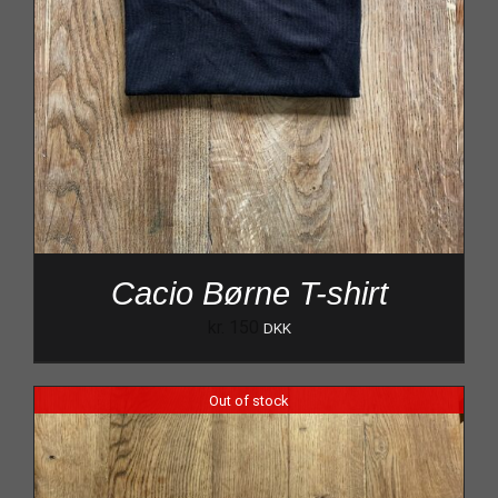
Cacio Børne T-shirt
kr.
150
DKK
Out of stock