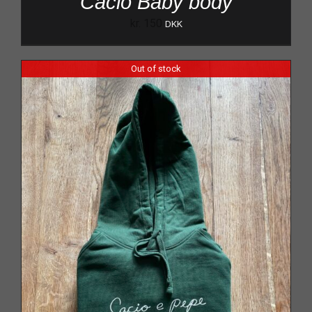
Cacio Baby body
kr.
150
DKK
Out of stock