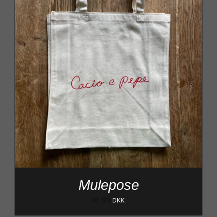
Mulepose
kr.
95
DKK