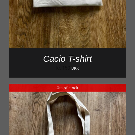
Cacio T-shirt
kr.
150
DKK
Out of stock