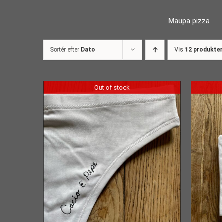
Skip
Maupa pizza
to
content
Sortér efter
Dato
Vis
12 produkte
Out of stock