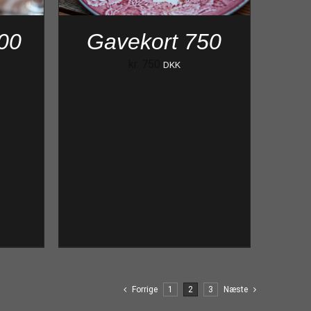
00
Gavekort 750
kr.
750
DKK
Forrige
1
2
3
Næste