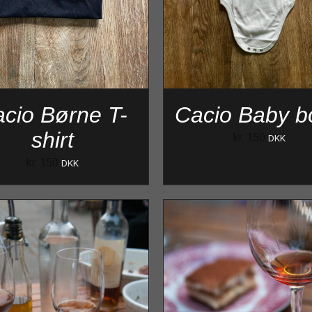
cio Børne T-
Cacio Baby b
shirt
kr.
150
DKK
kr.
150
DKK