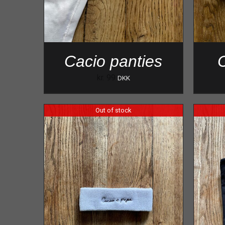
Cacio panties
C
kr.
99
DKK
Out of stock