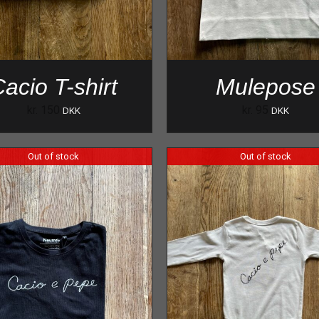
acio T-shirt
Mulepose
kr.
150
kr.
95
DKK
DKK
Out of stock
Out of stock