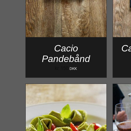
Cacio
Ca
Pandebånd
kr.
150
DKK