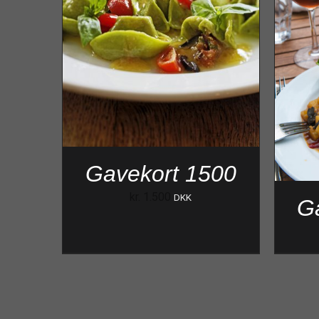
Gavekort 1500
kr.
1.500
DKK
G