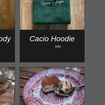
ody
Cacio Hoodie
kr.
395
DKK